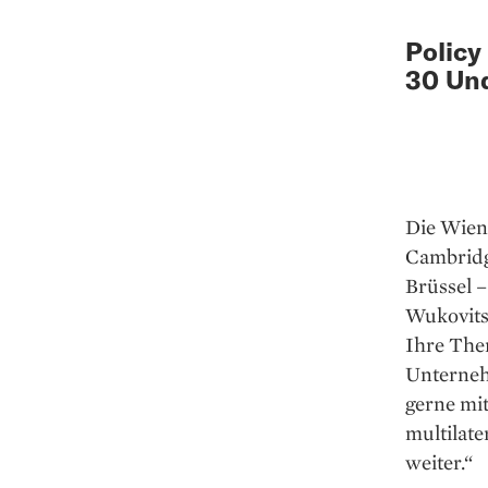
Policy
30 Und
Die Wien
Cambridg
Brüssel –
Wukovits
Ihre The
Unterneh
gerne mi
multilate
weiter.“