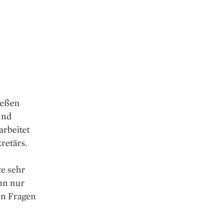
ießen
und
arbeitet
retärs.
e sehr
nn nur
en Fragen