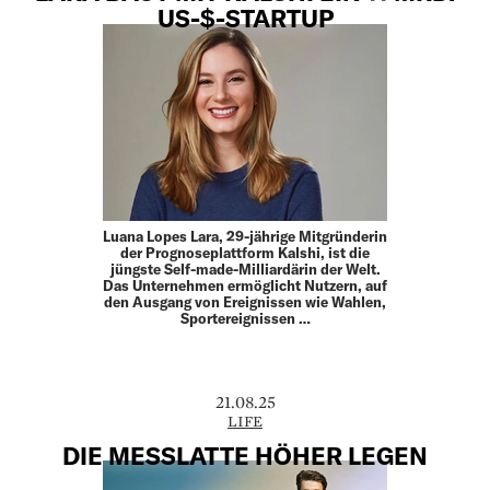
US-$-STARTUP
Luana Lopes Lara, 29-jährige Mitgründerin
der Prognoseplattform Kalshi, ist die
jüngste Self-made-Milliardärin der Welt.
Das Unternehmen ermöglicht Nutzern, auf
den Ausgang von Ereignissen wie Wahlen,
Sportereignissen …
21.08.25
LIFE
DIE MESSLATTE HÖHER LEGEN