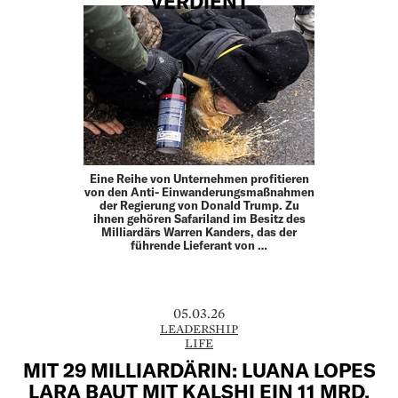
VERDIENT
Eine Reihe von Unternehmen profitieren
von den Anti- Einwanderungsmaßnahmen
der Regierung von Donald Trump. Zu
ihnen gehören Safariland im Besitz des
Milliardärs Warren Kanders, das der
führende Lieferant von …
05.03.26
LEADERSHIP
LIFE
MIT 29 MILLIARDÄRIN: LUANA LOPES
LARA BAUT MIT KALSHI EIN 11 MRD.