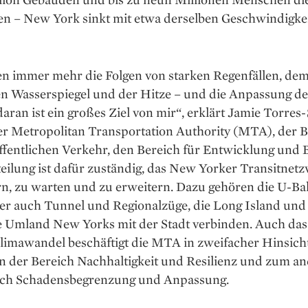
en – New York sinkt mit etwa derselben ­Geschwindigke
en immer mehr die Folgen von starken Regenfällen, de
en Wasserspiegel und der Hitze – und die Anpassung de
aran ist ein großes Ziel von mir“, erklärt Jamie Torres-
der Metropolitan Transportation Authority (MTA), der 
ffentlichen Verkehr, den Bereich für Entwicklung und Ba
eilung ist dafür zuständig, das New Yorker Transitnet
rn, zu ­warten und zu ­erweitern. Dazu gehören die U-B
er auch Tunnel und Regionalzüge, die Long ­Island und
e Umland New Yorks mit der Stadt verbinden. Auch das
imawandel beschäftigt die MTA in zweifacher ­Hinsicht
en der Bereich Nachhaltigkeit und Resilienz und zum a
ich Schadens­begrenzung und ­Anpassung.