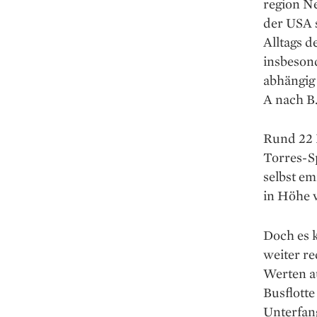
region N
der USA s
Alltags d
insbeson
abhängig
A nach B
Rund 22 
Torres-S
selbst em
in Höhe 
Doch es 
weiter re
Werten au
Busflotte
Unterfan