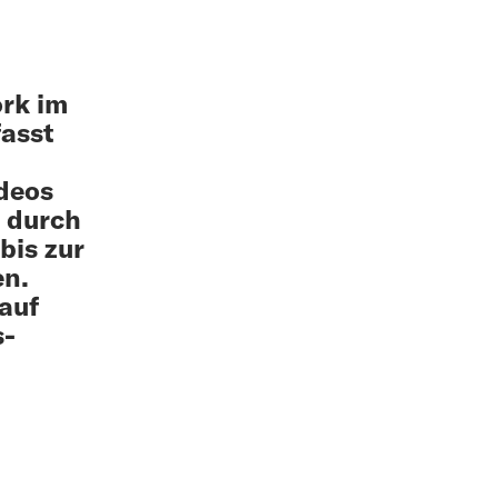
ork im
asst
ideos
h durch
bis zur
en.
auf
s­