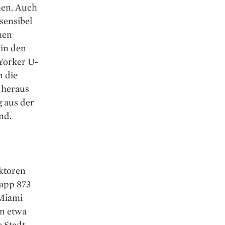
men. Auch
sensibel
men
 in den
 Yorker U-
n die
 heraus
g aus der
nd.
aktoren
napp 873
­Miami
on etwa
 Stadt