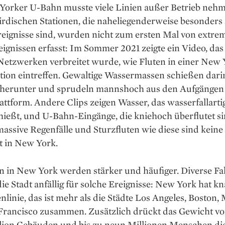
Yorker U-Bahn musste viele Linien außer Betrieb ­neh
irdischen ­Stationen, die naheliegenderweise besonders 
reignisse sind, ­wurden nicht zum ersten Mal von extre
ignissen erfasst: Im Sommer 2021 zeigte ein ­Video, das
Netz­werken verbreitet wurde, wie Fluten in einer New
tion eintreffen. Gewaltige Wassermassen schießen dari
herunter und sprudeln mannshoch aus den Aufgängen
lattform. ­Andere Clips zeigen Wasser, das wasserfallarti
ießt, und U-Bahn-Eingänge, die kniehoch überflutet si
assive Regenfälle und Sturz­fluten wie diese sind keine
t in New York.
en in New York werden stärker und häufiger. Diverse F
e Stadt an­fällig für solche Ereignisse: New York hat k
linie, das ist mehr als die Städte Los Angeles, Boston, 
Francisco zusammen. Zusätzlich drückt das Gewicht v
llion Gebäuden und bis zu neun Millionen Menschen die