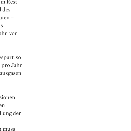
um Rest
l des
aten –
os
ahn von
spart, so
 pro Jahr
bhausgasen
ssionen
den
llung der
n muss