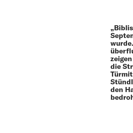
„Bibli
Septem
wurde.
überfl
zeigen
die St
Türmit
Stündl
den Ha
bedroh