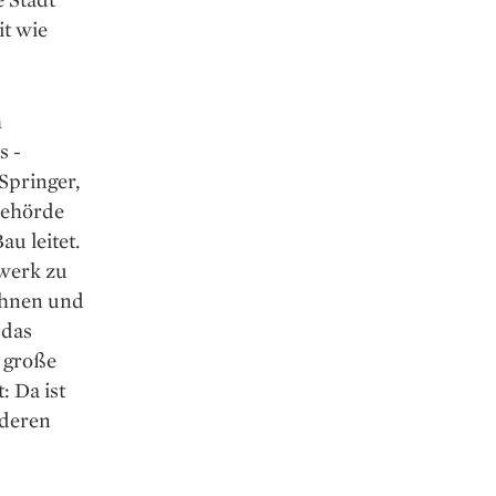
it wie
m
s ­
Springer,
Behörde
u leitet.
zwerk zu
ahnen und
 das
 große
: Da ist
nderen