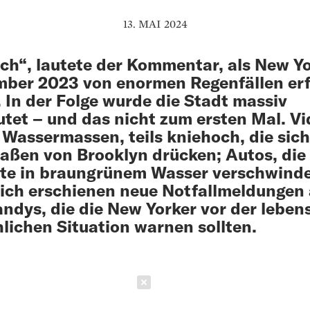
13. MAI 2024
sch“, lautete der ­Kommentar, als New Y
ber 2023 von enormen Regenfällen erf
 In der Folge wurde die Stadt massiv
utet – und das nicht zum ersten Mal. V
 ­Wassermassen, teils kniehoch, die sic
raßen von ­Brooklyn drücken; Autos, die 
te in braungrünem Wasser verschwind
ich erschienen neue ­Notfallmeldungen 
ndys, die die New Yorker vor der leben
lichen Situation warnen ­sollten.
Schließen