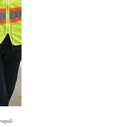
o­pol­