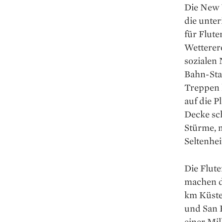
Die New 
die unter
für Flute
Wetterere
sozialen 
Bahn-Sta
Treppen 
auf die P
Decke sch
Stürme, m
Seltenhei
Die Flut
machen di
km Küsten
und San 
einer Mi