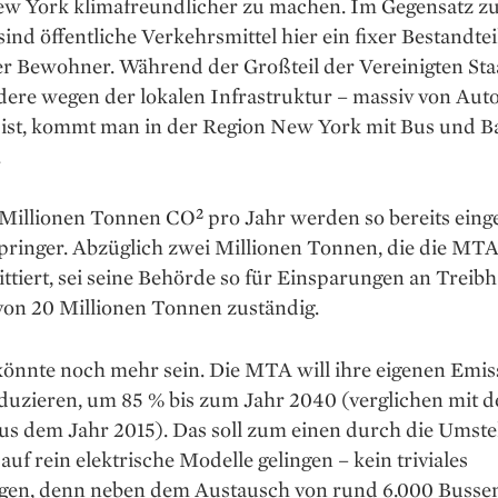
ew York klimafreundlicher zu machen. Im Gegensatz z
ind öffentliche Verkehrs­mittel hier ein fixer Bestandtei
er Bewohner. Während der Großteil der Vereinigten Sta
dere wegen der lokalen Infrastruktur – massiv von Aut
 ist, kommt man in der Region New York mit Bus und B
.
Millionen Tonnen CO² pro Jahr werden so bereits einge
pringer. Abzüglich zwei Millionen Tonnen, die die MTA
ittiert, sei seine Behörde so für ­Einsparungen an Trei
von 20 Millionen Tonnen zuständig.
könnte noch mehr sein. Die MTA will ihre eigenen Emi
duzieren, um 85 % bis zum Jahr 2040 ­(verglichen mit 
s dem Jahr 2015). Das soll zum einen durch die ­Umste
 auf rein elektrische Modelle gelingen – kein triviales
gen, denn neben dem Austausch von rund 6.000 Busse