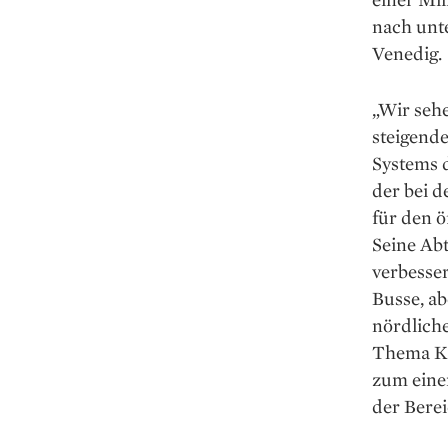
nach unt
Venedig.
„Wir seh
steigend
Systems d
der bei 
für den ö
Seine Abt
verbesse
Busse, ab
nördlich
Thema ­Kl
zum ­ein
der Bere