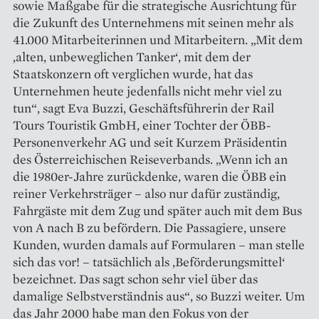
sowie Maßgabe für die strategische Ausrichtung für
die Zukunft des Unternehmens mit seinen mehr als
41.000 Mitarbeiterinnen und Mitarbeite­r­n. „Mit dem
‚alten, unbeweglichen Tanker‘, mit dem der
Staatskonzern oft verglichen wurde, hat das
Unternehmen heute jedenfalls nicht mehr viel zu
tun“, sagt Eva Buzzi, Geschäftsführerin der Rail
Tours Touristik GmbH, einer Tochter der ÖBB-
Personenverkehr AG und seit Kurzem Präsidentin
des Österreichischen Reiseverbands. „Wenn ich an
die 1980er-Jahre zurückdenke, waren die ÖBB ein
reiner Verkehrsträger – also nur dafür zuständig,
Fahrgäste mit dem Zug und später auch mit dem Bus
von A nach B zu befördern. Die Passagiere, ­unsere
Kunden, wurden damals auf Formularen – man stelle
sich das vor! – tatsächlich als ‚Beförderungsmittel‘
bezeichnet. Das sagt schon sehr viel über das
damalige Selbstverständnis aus“, so Buzzi weiter. Um
das Jahr 2000 habe man den Fokus von der