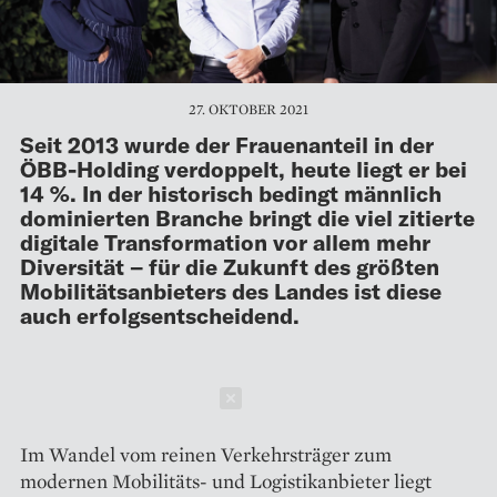
27. OKTOBER 2021
Seit 2013 wurde der Frauenanteil in der
ÖBB-Holding ver­doppelt, heute liegt er bei
14 %. In der historisch bedingt männlich
dominierten Branche bringt die viel zitierte
digitale Transformation vor allem mehr
Diversität – für die Zukunft des größten
Mobilitätsanbieters des Landes ist diese
auch erfolgsentscheidend.
Schließen
Im Wandel vom reinen Verkehrs­träger zum
modernen Mobilitäts- und Logistik­anbieter liegt