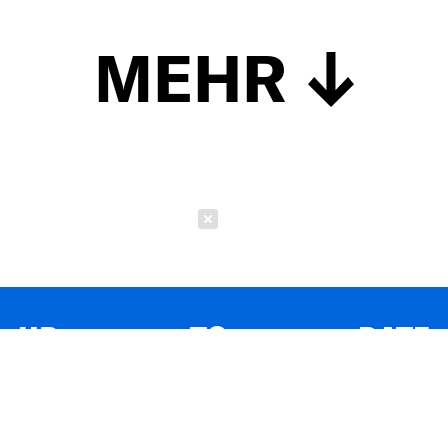
MEHR
Schließen
UP TO DATE
MIT DEM FORBES-NEWSLETTER BEKOMMEN SIE
REGELMÄSSIG DIE SPANNENDSTEN ARTIKEL SOWIE