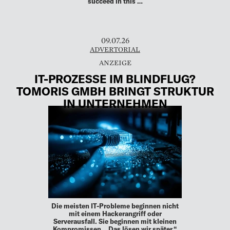
succeed in this …
09.07.26
ADVERTORIAL
IT-PROZESSE IM BLINDFLUG?
TOMORIS GMBH BRINGT STRUKTUR
IN UNTERNEHMEN
Die meisten IT-Probleme beginnen nicht
mit einem Hackerangriff oder
Serverausfall. Sie beginnen mit kleinen
Kompromissen. „Das lösen wir später.“