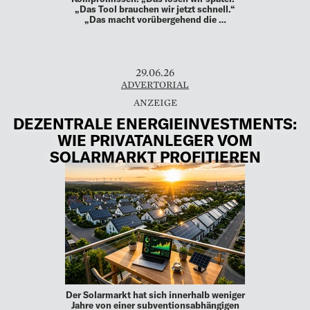
„Das Tool brauchen wir jetzt schnell.“
„Das macht vorübergehend die …
29.06.26
ADVERTORIAL
DEZENTRALE ENERGIEINVESTMENTS:
WIE PRIVATANLEGER VOM
SOLARMARKT PROFITIEREN
Der Solarmarkt hat sich innerhalb weniger
Jahre von einer subventionsabhängigen