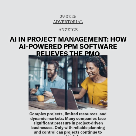
29.07.26
ADVERTORIAL
AI IN PROJECT MANAGEMENT: HOW
AI-POWERED PPM SOFTWARE
RELIEVES THE PMO
Complex projects, limited resources, and
dynamic markets: Many companies face
significant pressure in project-driven
businesses. Only with reliable planning
and control can projects continue to