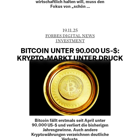
wirtschaftlich halten will, muss den
Fokus von „schön …
19.11.25
FORBES DIGITAL NEWS
INVESTMENT
BITCOIN UNTER 90.000 US‑$:
KRYPTO-MARKT UNTER DRUCK
Bitcoin fällt erstmals seit April unter
90.000 US‑$ und verliert die bisherigen
Jahresgewinne. Auch andere
Kryptowährungen verzeichnen deutliche
Verluste.