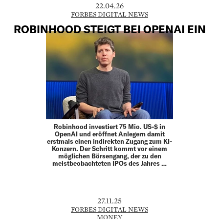
22.04.26
FORBES DIGITAL NEWS
ROBINHOOD STEIGT BEI OPENAI EIN
Robinhood investiert 75 Mio. US-$ in
OpenAI und eröffnet Anlegern damit
erstmals einen indirekten Zugang zum KI-
Konzern. Der Schritt kommt vor einem
möglichen Börsengang, der zu den
meistbeobachteten IPOs des Jahres …
27.11.25
FORBES DIGITAL NEWS
MONEY