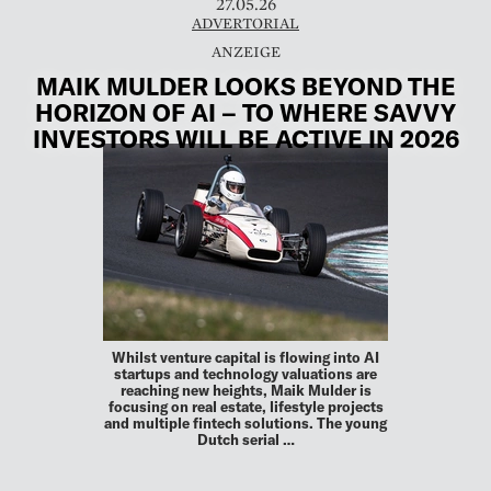
27.05.26
ADVERTORIAL
MAIK MULDER LOOKS BEYOND THE
HORIZON OF AI – TO WHERE SAVVY
INVESTORS WILL BE ACTIVE IN 2026
Whilst venture capital is flowing into AI
startups and technology valuations are
reaching new heights, Maik Mulder is
focusing on real estate, lifestyle projects
and multiple fintech solutions. The young
Dutch serial …