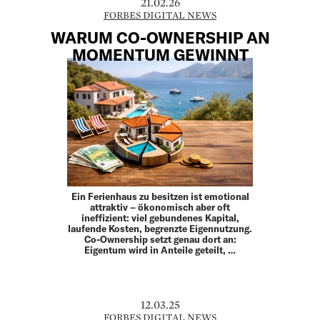
21.02.26
FORBES DIGITAL NEWS
WARUM CO-OWNERSHIP AN
MOMENTUM GEWINNT
Ein Ferienhaus zu besitzen ist emotional
attraktiv – ökonomisch aber oft
ineffizient: viel gebundenes Kapital,
laufende Kosten, begrenzte Eigennutzung.
Co-Ownership setzt genau dort an:
Eigentum wird in Anteile geteilt, …
12.03.25
FORBES DIGITAL NEWS