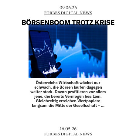
09.06.26
FORBES DIGITAL NEWS
BÖRSENBOOM TROTZ KRISE
Österreichs Wirtschaft wächst nur
schwach, die Börsen laufen dagegen
weiter stark. Davon profitieren vor allem
jene, die bereits Vermögen besitzen.
Gleichzeitig erreichen Wertpapiere
langsam die Mitte der Gesellschaft – …
16.05.26
FORBES DIGITAL NEWS