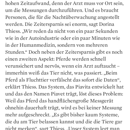
hohen Zeitaufwand, denn der Arzt muss vor Ort sein,
um die Messungen durchzuführen. Und es braucht
Personen, die für die Nachtüberwachung angestellt
werden. Die Zeitersparnis sei enorm, sagt Dorina
Thiess. „Wir reden da nicht von ein paar Sekunden
wie in der Auto­industrie oder ein paar Minuten wie
in der ­Humanmedizin, sondern von mehreren
Stunden.“ Doch neben der Zeitersparnis gibt es noch
einen zweiten Aspekt: Pferde werden schnell
verunsichert und nervös, wenn ein Arzt auftaucht –
immerhin weiß das Tier nicht, was passiert. „Beim
Pferd als Fluchttier verfälscht das sofort die Daten“,
erklärt Thiess. Das System, das Piavita entwickelt hat
und das den Namen Piavet trägt, löst dieses Problem:
Weil das Pferd das handflächengroße Messgerät
ohnehin dauerhaft trägt, wird es bei keiner Messung
mehr aufgeschreckt. „Es gibt bisher kaum Systeme,
die du am Tier belassen kannst und die die Tiere gar
nicht ­merken“, sagt Thiess. „Unser System legt man