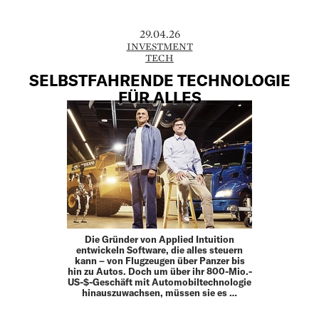
29.04.26
INVESTMENT
TECH
SELBSTFAHRENDE TECHNOLOGIE
FÜR ALLES
Die Gründer von Applied Intuition
entwickeln Software, die alles steuern
kann – von Flugzeugen über Panzer bis
hin zu Autos. Doch um über ihr 800-Mio.-
US-$-Geschäft mit Automobiltechnologie
hinauszuwachsen, müssen sie es …