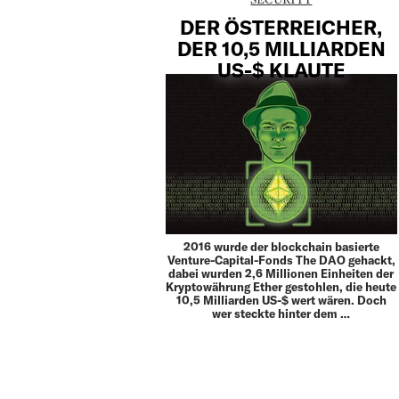
DER ÖSTERREICHER,
DER 10,5 MILLIARDEN
US-$ KLAUTE
2016 wurde der blockchain basierte
Venture-Capital-Fonds The DAO gehackt,
dabei wurden 2,6 Millionen Einheiten der
Kryptowährung Ether gestohlen, die heute
10,5 Milliarden US-$ wert wären. Doch
wer steckte hinter dem …