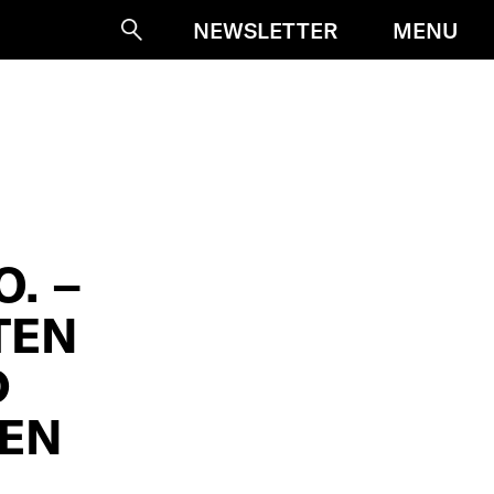
MENU
NEWSLETTER
Suche
O. –
TEN
D
EN