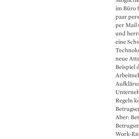
im Büro f
paar pers
per Mail
und herrs
eine Schw
Technolo
neue Atta
Beispiel 
Arbeitne
Aufklärun
Unterneh
Regeln k
Betrugse
Aber: Be
Betrugsm
Work-Ent