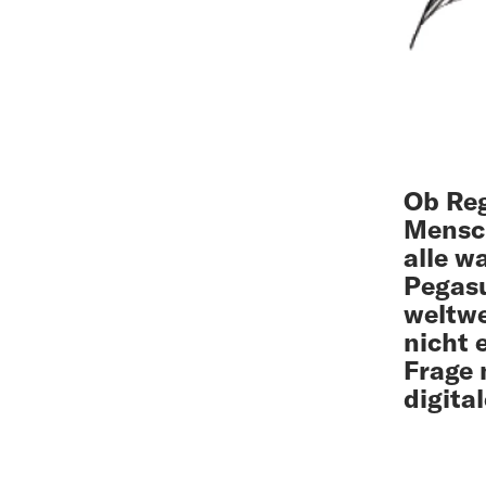
Ob Reg
Mensch
alle w
Pegasu
weltwe
nicht e
Frage 
digita