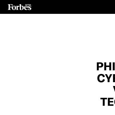
PHI
CY
T