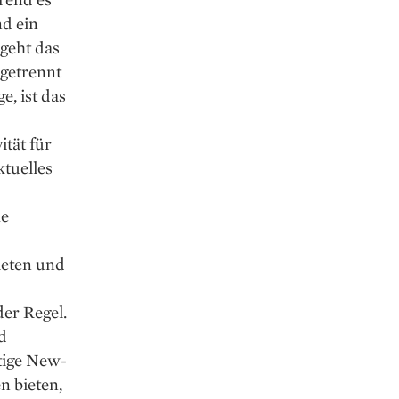
nd ein
 geht das
 getrennt
, ist das
tät für
ktuelles
he
ieten und
er Regel.
d
tige New-
 bieten,