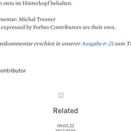
n stets im Hinterkopf behalten.
entar: Michal Tresner
expressed by Forbes Contributors are their own.
astkommentar erschien in unserer
Ausgabe 6–21
zum T
ontributor
Schließen
Related
09.03.22
SECURITY