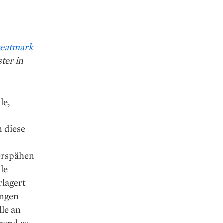
eatmark
ter in
le,
 diese
 erspähen
le
rlagert
ungen
lle an
hrend es