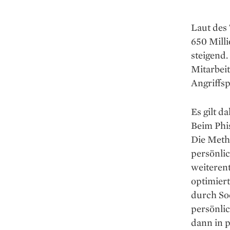
Laut des
650 Mill
steigend
Mitarbei
Angriffs
Es gilt d
Beim Phi
Die Metho
persönlic
weiterent
optimier
durch Soc
persönli
dann in p