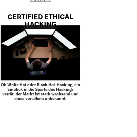
CERTIFIED ETHICAL
HACKING
Ob White Hat oder Black Hat-Hacking, ein
Einblick in die Sparte des Hackings
verrät: der Markt ist stark wachsend und
eines vor allem: unbekannt.