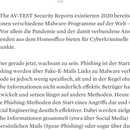
 The AV-TEST Security Reports existierten 2020 bereits
ionen verschiedene Malware-Programme auf der Welt 
. Vor allem die Pandemie und der damit verbundene Ans
tenden aus dem Homeoffice bieten für Cyberkriminelle
punkte.
aher gerade jetzt, wachsam zu sein. Phishing ist der Star
shing werden über Fake-E-Mails Links zu Malware verb
de ist jedoch wenig spezifisch, alt und in der Regel oh
he Informationen nicht sonderlich effektiv. Betrüger h
wickelt und setzen längst auf andere Methoden. Heute 
te Phishing-Methoden den Start eines Angriffs dar und
ial Engineering deutlich effektiver. Dabei werden zielg
che Informationen gesammelt (etwa über Social Media)
ersönlichen Mails (Spear-Phishing) oder sogar über da