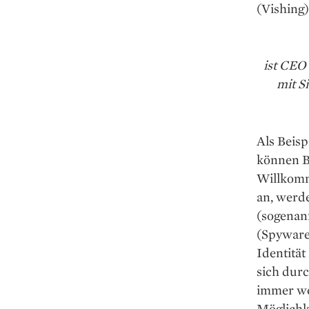
(Vishing)
ist CEO
mit S
Als Beisp
können Be
Willkomm
an, werd
(sogenan
(Spyware)
Identitä
sich dur
immer wei
Möglichke