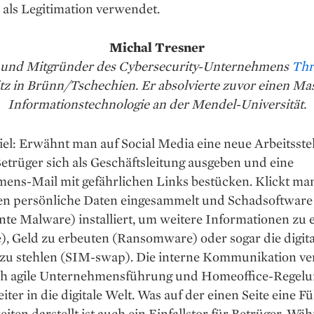
 als Legitimation verwendet.
Michal Tresner
 und Mitgründer des Cybersecurity-Unternehmens
Thr
itz in Brünn/Tschechien. Er absolvierte zuvor einen Mas
Informationstechnologie an der Mendel-Universität.
iel: Erwähnt man auf Social Media eine neue Arbeitsstel
trüger sich als Geschäftsleitung ausgeben und eine
ens-Mail mit gefährlichen Links bestücken. Klickt man
en persönliche Daten eingesammelt und Schadsoftware
nte Malware) installiert, um weitere Informationen zu
, Geld zu erbeuten (Ransomware) oder sogar die digita
t zu stehlen (SIM-swap). Die interne Kommunikation ve
ch agile Unternehmensführung und Homeoffice-Regel
ter in die digitale Welt. Was auf der einen Seite eine Fü
iten darstellt ist auch ein Einfallstor für Betrüger. Wä