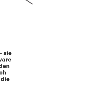
 sie
ware
rden
och
 die