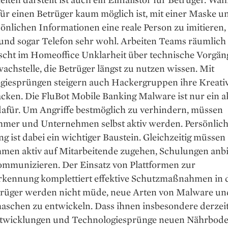
ür einen Betrüger kaum möglich ist, mit einer Maske u
önlichen Informationen eine reale Person zu imitieren,
 und sogar Telefon sehr wohl. Arbeiten Teams räumlich
cht im Homeoffice Unklarheit über technische Vorgänge
achstelle, die Betrüger längst zu nutzen wissen. Mit
giesprüngen steigern auch Hackergruppen ihre Kreativi
cken. Die FluBot Mobile Banking Malware ist nur ein a
dafür. Um Angriffe bestmöglich zu verhindern, müssen
hmer und Unternehmen selbst aktiv werden. Persönlic
g ist dabei ein wichtiger Baustein. Gleichzeitig müssen
men aktiv auf Mitarbeitende zugehen, Schulungen anb
ommunizieren. Der Einsatz von Plattformen zur
rkennung komplettiert effektive Schutzmaßnahmen in d
trüger werden nicht müde, neue Arten von Malware un
aschen zu entwickeln. Dass ihnen insbesondere derzei
wicklungen und Technologiesprünge neuen Nährboden