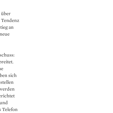
 über
– Tendenz
tieg an
 neue
tschuss:
reitet.
ne
aben sich
stellen
 werden
erichtet
 und
s Telefon