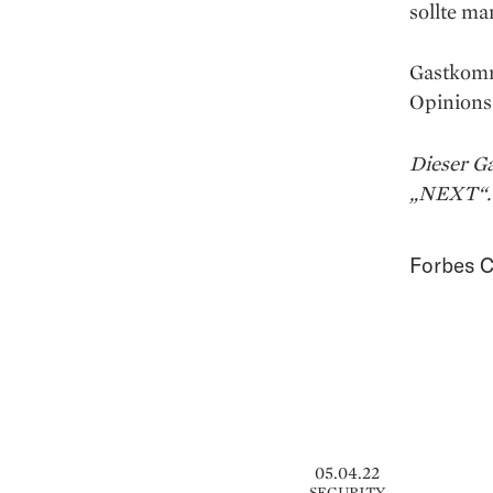
sollte ma
Gastkomm
Opinions 
Dieser G
„NEXT“.
Forbes C
05.04.22
SECURITY