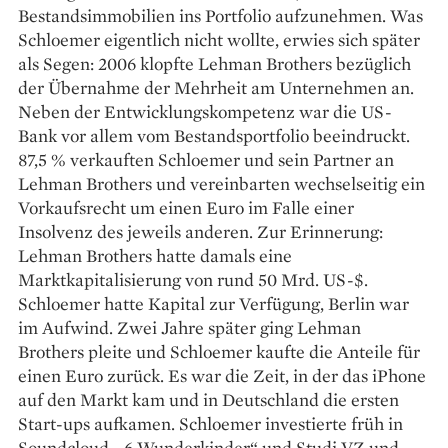
Bestandsimmobilien ins Portfolio aufzunehmen. Was
Schloemer eigentlich nicht wollte, erwies sich später
als Segen: 2006 klopfte Lehman Brothers bezüglich
der Übernahme der Mehrheit am Unter­nehmen an.
Neben der Entwicklungskompetenz war die US-
Bank vor allem vom Bestandsportfolio beeindruckt.
87,5 % verkauften Schloemer und sein Partner an
Lehman Brothers und vereinbarten wechselseitig ein
Vorkaufsrecht um einen Euro im Falle einer
Insolvenz des jeweils anderen. Zur Erinnerung:
Lehman Brothers hatte damals eine
Marktkapitalisierung von rund 50 Mrd. US-$.
Schloemer hatte Kapital zur Verfügung, Berlin war
im Aufwind. Zwei Jahre später ging Lehman
Brothers pleite und Schloemer kaufte die Anteile für
einen Euro zurück. Es war die Zeit, in der das iPhone
auf den Markt kam und in Deutschland die ersten
Start-ups aufkamen. Schloemer investierte früh in
Soundcloud, „6 Wunder­kinder“ und Studi VZ und