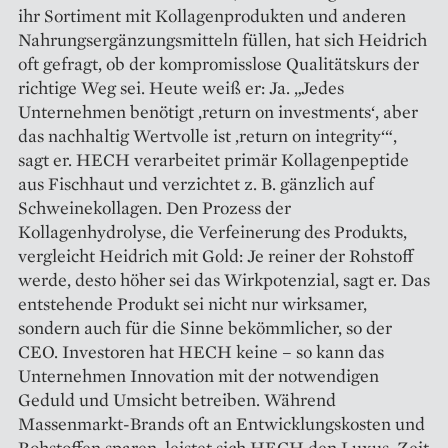
ihr Sortiment mit Kollagenprodukten und anderen
Nahrungsergänzungsmitteln füllen, hat sich Heidrich
oft gefragt, ob der kompromisslose Qualitätskurs der
richtige Weg sei. Heute weiß er: Ja. „Jedes
Unternehmen ­benötigt ‚return on investments‘, aber
das nachhaltig Wertvolle ist ‚return on integrity‘“,
sagt er. HECH verarbeitet primär Kollagenpeptide
aus Fischhaut und verzichtet z. B. gänzlich auf
Schweinekollagen. Den Prozess der
Kollagenhydrolyse, die Verfeinerung des Produkts,
vergleicht Heidrich mit Gold: Je reiner der Rohstoff
werde, desto höher sei das Wirkpotenzial, sagt er. Das
entstehende Produkt sei nicht nur wirksamer,
sondern auch für die Sinne bekömmlicher, so der
CEO. Investoren hat HECH keine – so kann das
Unternehmen Innovation mit der notwendigen
Geduld und Umsicht betreiben. Während
Massenmarkt-Brands oft an Entwicklungskosten und
Rohstoffen sparen, leistet sich HECH den Luxus, Zeit