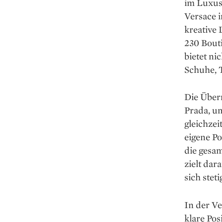
im Luxus
Versace 
kreative
230 Bout
bietet n
Schuhe, T
Die Übern
Prada, u
gleichzei
eigene Po
die gesa
zielt dar
sich ste
In der Ve
klare Pos