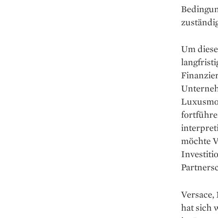
Bedingun
zuständi
Um diese
langfris
Finanzier
Unterneh
Luxusmod
fortführe
interpret
möchte Ve
Investiti
Partnersc
Versace,
hat sich 