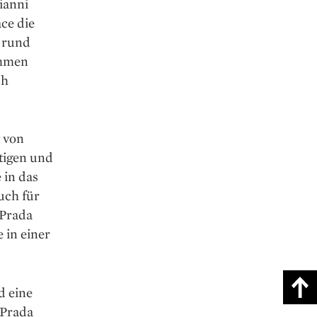
ianni
ce die
r rund
ehmen
ch
t von
tigen und
 in das
uch für
 Prada
 in einer
d eine
 Prada