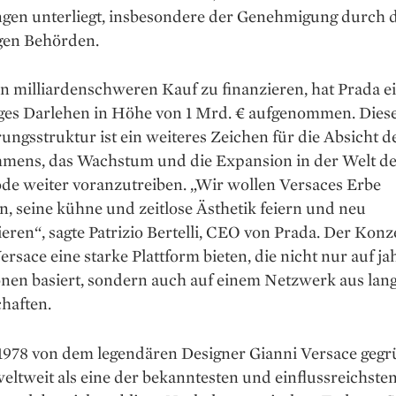
gen unterliegt, insbesondere der Genehmigung durch d
gen Behörden.
n milliardenschweren Kauf zu finanzieren, hat Prada e
tiges Darlehen in Höhe von 1 Mrd. € aufgenommen. Dies
ungsstruktur ist ein weiteres Zeichen für die Absicht d
mens, das Wachstum und die Expansion in der Welt d
e weiter voranzutreiben. „Wir wollen Versaces Erbe
n, seine kühne und zeitlose Ästhetik feiern und neu
ieren“, sagte Patrizio Bertelli, CEO von Prada. Der Kon
rsace eine starke Plattform bieten, die nicht nur auf j
onen basiert, sondern auch auf einem Netzwerk aus lan
haften.
 1978 von dem legendären Designer Gianni Versace gegr
weltweit als eine der bekanntesten und einflussreichst