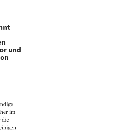
nnt
en
or und
ion
tändige
sher im
 die
einigen