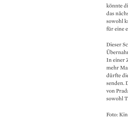
könnte d
das nächs
sowohl kr
für eine 
Dieser Sc
Übernahm
In einer 
mehr Mar
dürfte di
senden. D
von Prada
sowohl Tr
Foto: Kin