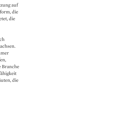
tzung auf
form, die
tet, die
rch
achsen.
immer
en,
ie Branche
ähigkeit
uten, die