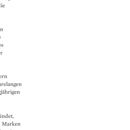
ie
in
e
es
er
zern
ahrelangen
gjährigen
ündet,
en Marken