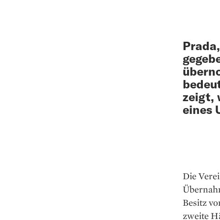
Prada,
gegebe
überno
bedeu
zeigt,
eines 
Die Verein
Übernahm
Besitz vo
zweite Hä