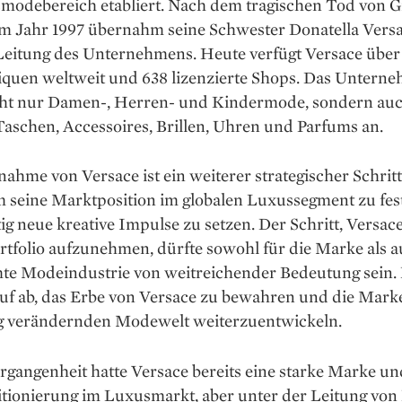
modebereich etabliert. Nach dem tragischen Tod von G
im Jahr 1997 übernahm seine Schwester Donatella Versa
 Leitung des Unternehmens. Heute verfügt Versace übe
iquen weltweit und 638 lizenzierte Shops. Das Untern
icht nur Damen-, Herren- und Kindermode, sondern au
aschen, Accessoires, Brillen, Uhren und Parfums an.
ahme von Versace ist ein weiterer strategischer Schrit
m seine Marktposition im globalen Luxussegment zu fes
tig neue kreative Impulse zu setzen. Der Schritt, Versace
rtfolio aufzunehmen, dürfte sowohl für die Marke als a
mte Modeindustrie von weitreichender Bedeutung sein.
auf ab, das Erbe von Versace zu bewahren und die Marke
tig verändernden Modewelt weiterzuentwickeln.
rgangenheit hatte Versace bereits eine starke Marke un
itionierung im Luxusmarkt, aber unter der Leitung von