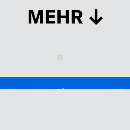
MEHR
Schließen
UP TO DATE
MIT DEM FORBES-NEWSLETTER BEKOMMEN SIE
REGELMÄSSIG DIE SPANNENDSTEN ARTIKEL SOWIE
EVENTANKÜNDIGUNGEN DIREKT IN IHR E-MAIL-POSTFACH