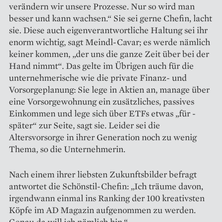
verändern wir unsere Prozesse. Nur so wird man
besser und kann wachsen.“ Sie sei gerne Chefin, lacht
sie. Diese auch eigenverantwortliche Haltung sei ihr
enorm wichtig, sagt Meindl-Cavar; es werde nämlich
keiner kommen, „der uns die ganze Zeit über bei der
Hand nimmt“. Das gelte im Übrigen auch für die
unternehmerische wie die private Finanz- und
Vorsorgeplanung: Sie lege in Aktien an, manage über
eine Vorsorge­wohnung ein zusätzliches, passives
Einkommen und lege sich über ETFs etwas „für ­
später“ zur Seite, sagt sie. Leider sei die
Altersvorsorge in ihrer Generation noch zu wenig
Thema, so die Unter­nehmerin.
Nach einem ihrer liebsten Zukunftsbilder befragt
antwortet die Schönstil-Chefin: „Ich träume davon,
irgendwann einmal ins Ranking der 100 kreativsten
Köpfe im AD Magazin aufgenommen zu werden.
Genau da will ich nämlich hin.“