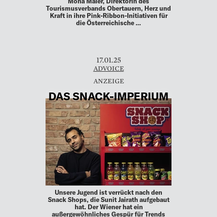
Mona Maier, Direktorin des
Tourismusverbands Obertauern, Herz und
Kraft in ihre Pink-Ribbon-Initiativen für
die Österreichische …
17.01.25
ADVOICE
DAS SNACK-IMPERIUM
Unsere Jugend ist verrückt nach den
Snack Shops, die Sunit Jairath aufgebaut
hat. Der Wiener hat ein
außergewöhnliches Gespür für Trends