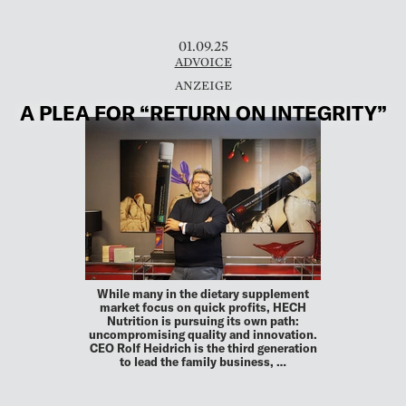
01.09.25
ADVOICE
A PLEA FOR “RETURN ON INTEGRITY”
While many in the dietary supplement
market focus on quick profits, HECH
Nutrition is pursuing its own path:
uncompromising quality and innovation.
CEO Rolf Heidrich is the third generation
to lead the family business, …