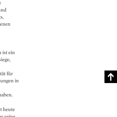
e
und
s,
benen
 ist ein
iege,
ät für
lungen in
haben.
t heute
s seine