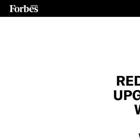
RED
PGR