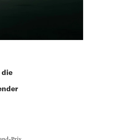
 die
ender
and-Prix