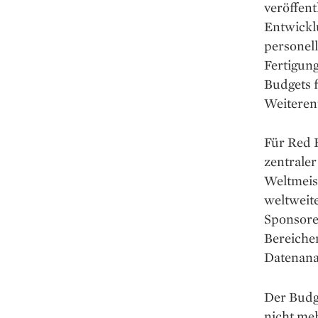
veröffent
Entwickl
personell
Fertigun
Budgets f
Weiteren
Für Red B
zentraler
Weltmeis
weltweit
Sponsore
Bereiche
Datenana
Der Budg
nicht meh