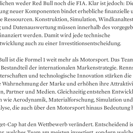
lichen weder Red Bull noch die FIA. Klar ist jedoch: Di
ung neuer Komponenten bindet erhebliche finanzielle 
e Ressourcen. Konstruktion, Simulation, Windkanaltest
g und Datenauswertung müssen innerhalb des vorgege
inanziert werden. Damit wird jede technische
twicklung auch zu einer Investitionsentscheidung.
ull ist die Formel 1 weit mehr als Motorsport. Das Team
 Bestandteil der internationalen Markenstrategie. Renns
terschaften und technologische Innovation stärken die
e Wahrnehmung der Marke und erhöhen ihre Attraktivit
n, Partner und Medien. Gleichzeitig entstehen Entwick
n wie Aerodynamik, Materialforschung, Simulation und
lyse, die auch über den Motorsport hinaus Bedeutung 
et-Cap hat den Wettbewerb verändert. Entscheidend is
r, welches Team am meisten investiert, sondern welche