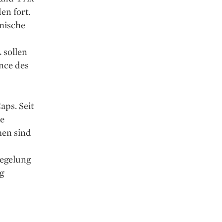
en fort.
mische
 sollen
nce des
aps. Seit
te
men sind
Regelung
g