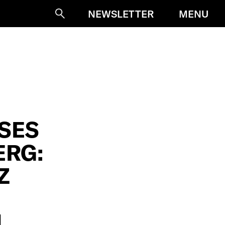
MENU
NEWSLETTER
Suche
ES U
G: W
B