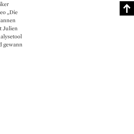
iker
eo „Die
 Nannen
t Julien
alysetool
und gewann