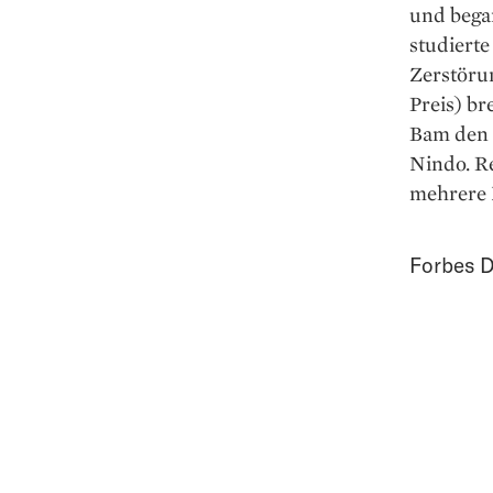
und bega
studiert
Zerstöru
Preis) br
Bam den 
Nindo. Re
mehrere M
Forbes D