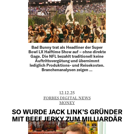
Bad Bunny trat als Headliner der Super
Bowl LX Halftime Show auf – ohne direkte
Gage. Die NFL bezahlt traditionell keine
Auftrittsvergütung und übernimmt
lediglich Produktions- und Reisekosten.
Branchenanalysen zeigen …
12.12.25
FORBES DIGITAL NEWS
MONEY
SO WURDE JACK LINK’S GRÜNDER
MIT BEEF JERKY ZUM MILLIARDÄR