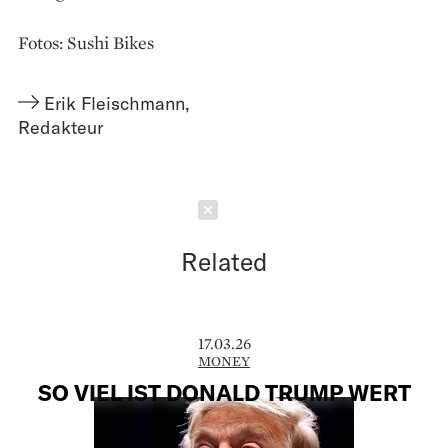
Fotos: Sushi Bikes
Erik Fleischmann
,
Redakteur
Schließen
Related
17.03.26
MONEY
SO VIEL IST DONALD TRUMP WERT