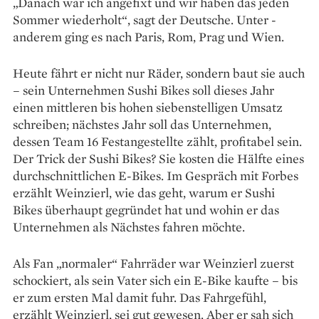
„Danach war ich angefixt und wir haben das jeden
Sommer wiederholt“, sagt der Deutsche. Unter ­
anderem ging es nach Paris, Rom, Prag und Wien.
Heute fährt er nicht nur ­Räder, sondern baut sie auch
– sein Unter­nehmen Sushi Bikes soll ­dieses Jahr
einen mittleren bis hohen ­siebenstelligen Umsatz
schreiben; nächstes Jahr soll das ­Unternehmen,
dessen Team 16 Festangestellte zählt, profitabel sein.
Der Trick der Sushi Bikes? Sie kosten die Hälfte ­eines
durchschnittlichen E-Bikes. Im Gespräch mit Forbes
erzählt Weinzierl, wie das geht, warum er Sushi
Bikes überhaupt gegründet hat und wohin er das
Unternehmen als Nächstes fahren möchte.
Als Fan „normaler“ Fahr­räder war Weinzierl zuerst
schockiert, als sein Vater sich ein E-Bike kaufte – bis
er zum ersten Mal damit fuhr. Das Fahrgefühl,
erzählt Weinzierl, sei gut gewesen. Aber er sah sich