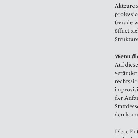
Akteure s
professio
Gerade we
öffnet si
Struktur
Wenn die
Auf diese
verändern
rechtssi
improvisi
der Anfa
Stattdess
den komm
Diese Ent