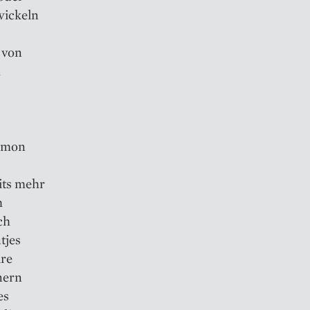
wickeln
t von
h
Simon
its mehr
m
ch
tjes
are
nern
es