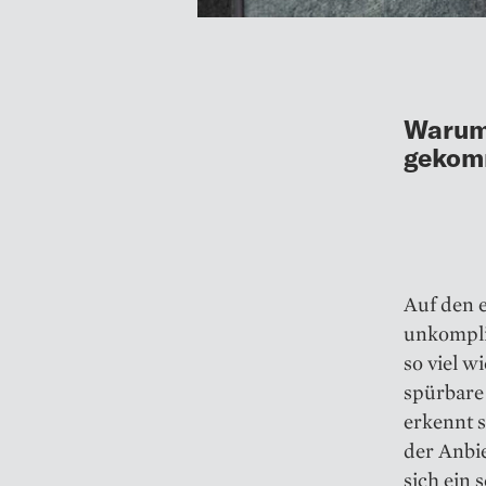
Warum 
gekomm
Auf den e
unkompli
so viel w
spürbare
erkennt s
der Anbi
sich ein 