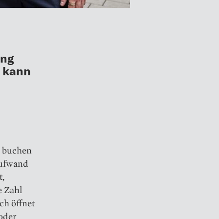
ung
n kann
e buchen
 Aufwand
t,
e Zahl
ch öffnet
 oder