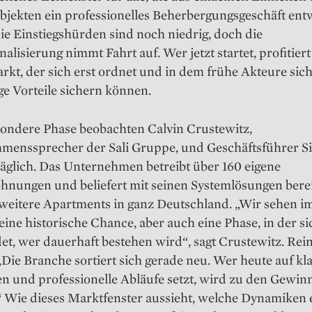
bjekten ein professionelles Beherbergungsgeschäft ent
ie Einstiegshürden sind noch niedrig, doch die
nalisierung nimmt Fahrt auf. Wer jetzt startet, profitier
kt, der sich erst ordnet und in dem frühe Akteure sic
ige Vorteile sichern können.
sondere Phase beobachten Calvin Crustewitz,
menssprecher der Sali Gruppe, und Geschäftsführer 
täglich. Das Unternehmen betreibt über 160 eigene
hnungen und beliefert mit seinen Systemlösungen bere
 weitere Apartments in ganz Deutschland. „Wir sehen i
ne historische Chance, aber auch eine Phase, in der si
et, wer dauerhaft bestehen wird“, sagt Crustewitz. Rein
„Die Branche sortiert sich gerade neu. Wer heute auf kl
n und professionelle Abläufe setzt, wird zu den Gewin
“ Wie dieses Marktfenster aussieht, welche Dynamiken 