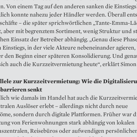
en. Von einem Tag auf den anderen sanken die Einstieg
zlich konnte nahezu jeder Händler werden. Überall ent
eschäfte – die später sprichwörtlichen „Tante-Emma-Lä
, aber mit begrenztem Sortiment, wenig Struktur und s
hen Einsatz der Betreiber abhängig. „Genau diese Phas
 Einstiegs, in der viele Akteure nebeneinander agieren,
er den Beginn einer späteren Konsolidierung. Und gena
sich auch die Kurzzeitvermietung heute“, erklärt Simon 
llele zur Kurzzeitvermietung: Wie die Digitalisieru
sbarrieren senkt
lich wie damals im Handel hat auch die Kurzzeitvermi
tralen Auslöser erlebt – allerdings nicht durch neue
öme, sondern durch digitale Plattformen. Früher war d
ung von Ferienwohnungen stark abhängig von lokalen
szentralen, Reisebüros oder aufwendigen persönliche