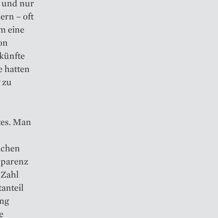
, und nur
ern – oft
m eine
on
rkünfte
e hatten
 zu
tes. Man
ichen
sparenz
 Zahl
tanteil
ung
e