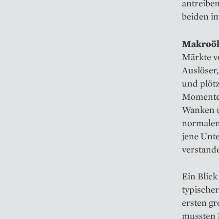
antreiben
beiden im
Makroök
Märkte ve
Auslöser
und plötz
Momenten 
Wanken u
normalen
jene Unte
verstande
Ein Blick
typischer
ersten g
mussten K