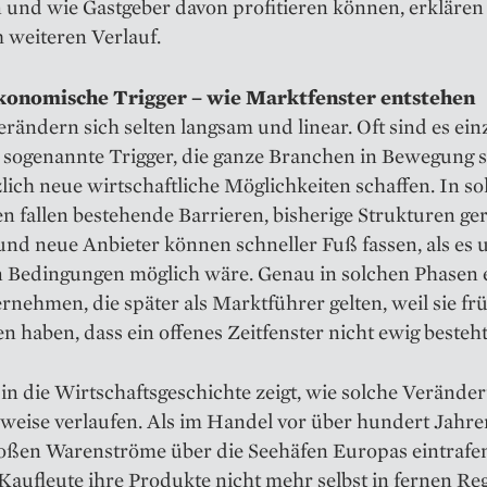
 und wie Gastgeber davon profitieren können, erklären
 weiteren Verlauf.
onomische Trigger – wie Marktfenster entstehen
rändern sich selten langsam und linear. Oft sind es ein
, sogenannte Trigger, die ganze Branchen in Bewegung 
lich neue wirtschaftliche Möglichkeiten schaffen. In s
fallen bestehende Barrieren, bisherige Strukturen ger
nd neue Anbieter können schneller Fuß fassen, als es 
 Bedingungen möglich wäre. Genau in solchen Phasen 
rnehmen, die später als Marktführer gelten, weil sie fr
n haben, dass ein offenes Zeitfenster nicht ewig besteht
 in die Wirtschaftsgeschichte zeigt, wie solche Veränd
weise verlaufen. Als im Handel vor über hundert Jahre
roßen Warenströme über die Seehäfen Europas eintrafe
aufleute ihre Produkte nicht mehr selbst in fernen Re