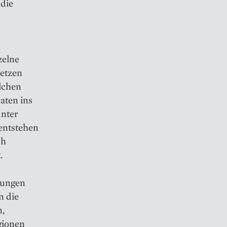
 die
zelne
setzen
olchen
aten ins
unter
entstehen
üh
.
erungen
n die
n,
gionen