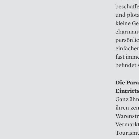
beschaff
und plöt
kleine G
charmant
persönlic
einfachen
fast imm
befindet 
Die Para
Eintritt
Ganz ähn
ihren zen
Warenstr
Vermarkt
Tourismu