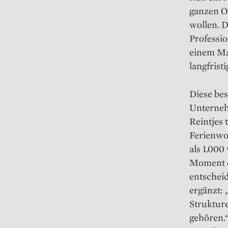
ganzen O
wollen. D
Professio
einem Mar
langfrist
Diese be
Unterneh
Reintjes 
Ferienwo
als 1.000
Moment ei
entscheid
ergänzt: 
Strukture
gehören.