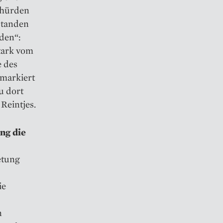
shürden
standen
den“:
tark vom
e des
 markiert
u dort
Reintjes.
ng die
etung
ie
n