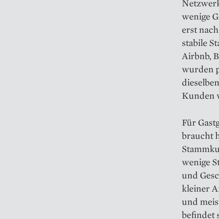
Netzwerke
wenige Ga
erst nach
stabile 
Airbnb, B
wurden pl
dieselben
Kunden wa
Für Gastg
braucht h
Stammkun
wenige S
und Gesc
kleiner A
und meis
befindet 