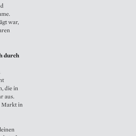
nd
hme.
ägt war,
aren
h durch
n
ht
, die in
r aus.
n Markt in
leinen