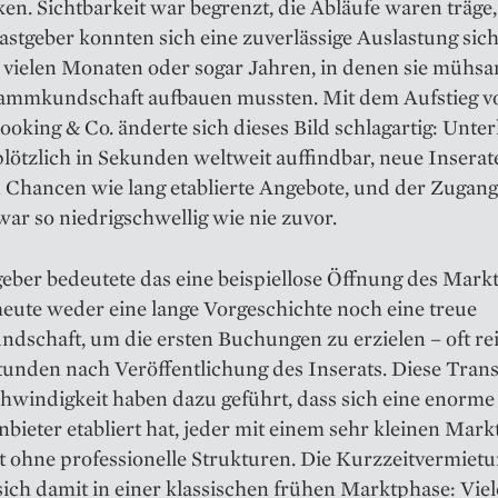
n. Sichtbarkeit war begrenzt, die Abläufe waren träge
stgeber konnten sich eine zuverlässige Auslastung sich
 vielen Monaten oder sogar Jahren, in denen sie mühsa
Stammkundschaft aufbauen mussten. Mit dem Aufstieg v
ooking & Co. änderte sich dieses Bild schlagartig: Unte
ötzlich in Sekunden weltweit auffindbar, neue Inserat
 Chancen wie lang etablierte Angebote, und der Zugang
r so niedrigschwellig wie nie zuvor.
eber bedeutete das eine beispiellose Öffnung des Mark
eute weder eine lange Vorgeschichte noch eine treue
dschaft, um die ersten Buchungen zu erzielen – oft re
tunden nach Veröffentlichung des Inserats. Diese Tran
hwindigkeit haben dazu geführt, dass sich eine enorme
nbieter etabliert hat, jeder mit einem sehr kleinen Mark
t ohne professionelle Strukturen. Die Kurzzeitvermiet
sich damit in einer klassischen frühen Marktphase: Viel