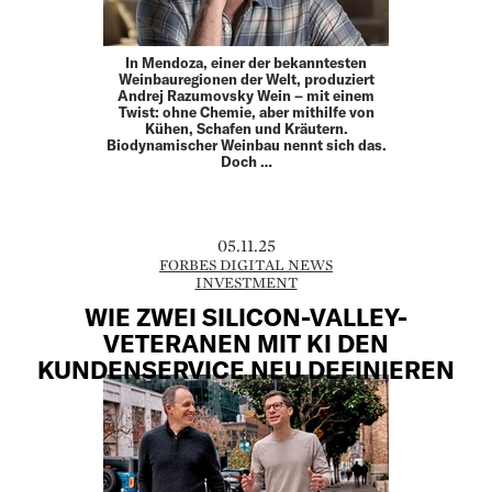
In Mendoza, einer der bekanntesten
Weinbauregionen der Welt, produziert
Andrej Razumovsky Wein – mit einem
Twist: ohne Chemie, aber mithilfe von
Kühen, Schafen und Kräutern.
Biodynamischer Weinbau nennt sich das.
Doch …
05.11.25
FORBES DIGITAL NEWS
INVESTMENT
WIE ZWEI SILICON-VALLEY-
VETERANEN MIT KI DEN
KUNDENSERVICE NEU DEFINIEREN