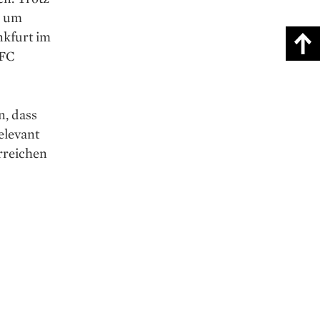
, um
nkfurt im
 FC
n, dass
elevant
rreichen