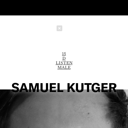
Schließen
15
D
LISTEN
MALE
SAMUEL KUTGER