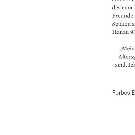
des enor
Freunde z
Stadion 
Hanau 93 
„Mein 
Alters
sind. I
Forbes E