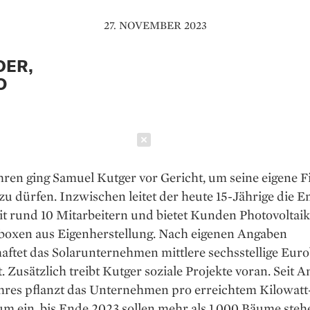
27. NOVEMBER 2023
DER,
O
Schließen
hren ging Samuel Kutger vor Gericht, um seine eigene 
u dürfen. Inzwischen leitet der heute 15-Jährige die 
 rund 10 Mitarbeitern und bietet Kunden Photovoltai
boxen aus Eigenherstellung. Nach eigenen Angaben
aftet das Solarunternehmen mittlere sechsstellige Eur
 Zusätzlich treibt Kutger soziale Projekte voran. Seit A
ahres pflanzt das Unternehmen pro erreichtem Kilowatt
m ein, bis Ende 2023 sollen mehr als 1.000 Bäume steh