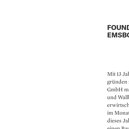
FOUN
EMSB
Mit 13 Ja
gründen z
GmbH mit
und Wall
erwirtsch
im Monat.
dieses J
einen Bau