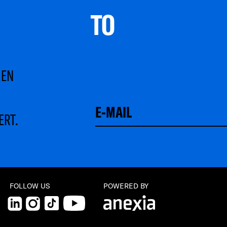
TO 
MEN
ERT.
Schließen
FOLLOW US
POWERED BY
LinkedIn
Instagram
TikTok
YouTube