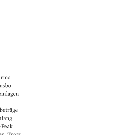
Firma
Emsbo
kanlagen
obeträge
nfang
-Peak
en. Trotz