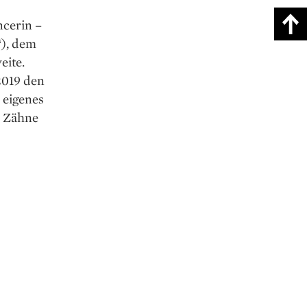
ncerin –
“), dem
eite.
2019 den
 eigenes
e Zähne