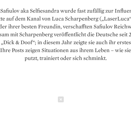
Safiulov aka Selfie­sandra wurde fast zufällig zur Influe
tte auf dem Kanal von Luca Scharpenberg („LaserLuca
er ihrer besten Freundin, verschafften Safiulov Reich­w
am mit Scharpenberg veröffentlicht die Deutsche seit 
„Dick & Doof“; in diesem Jahr zeigte sie auch ihr erstes
 Ihre Posts zeigen Situationen aus ihrem Leben – wie si
putzt, trainiert oder sich schminkt.
Schließen