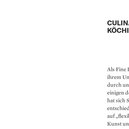
CULIN
KÖCH
Als Fine
ihrem Un
durch un
einigen d
hat sich 
entschied
auf „flex
Kunst und