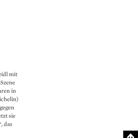
idl mit
-Szene
hren in
ichelin)
agegen
tzt sie
, das