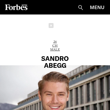
MENU
Suche
Schließen
26
CH
MALE
SANDRO
ABEGG