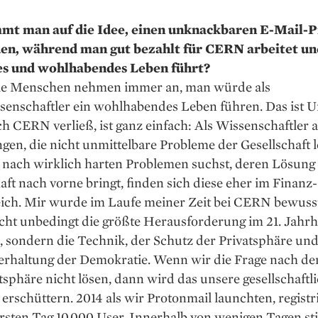
mt man auf die Idee, einen unknackbaren E-Mail-P
en, während man gut bezahlt für CERN arbeitet un
es und wohlhabendes Leben führt?
Die Menschen nehmen immer an, man würde als
senschaftler ein wohlhabendes Leben führen. Das ist U
 CERN verließ, ist ganz einfach: Als Wissenschaftler a
gen, die nicht unmittelbare Probleme der Gesellschaft l
nach wirklich harten Problemen suchst, deren Lösung 
aft nach vorne bringt, finden sich diese eher im Finanz
ich. Mir wurde im Laufe meiner Zeit bei CERN bewusst
icht unbedingt die größte Herausforderung im 21. Jahr
, sondern die Technik, der Schutz der Privatsphäre und
erhaltung der Demokratie. Wenn wir die Frage nach d
tsphäre nicht lösen, dann wird das unsere gesellschaftl
rschüttern. 2014 als wir Protonmail launchten, registr
rsten Tag 10.000 User. Innerhalb von wenigen Tagen st