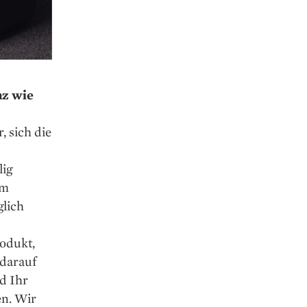
nz wie
, sich die
lig
im
glich
rodukt,
 darauf
d Ihr
en. Wir