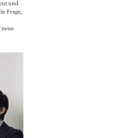
eut und
ie Frage,
g neue