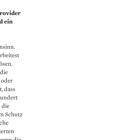
rovider
d ein
nsinn.
rbeitest
ösen.
die
- oder
, dass
hundert
 die
em Schutz
iche
ierten
iegen die