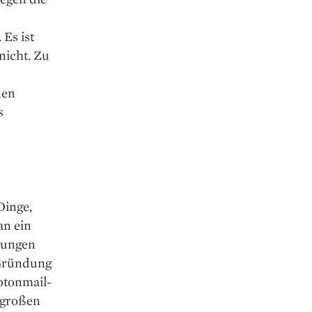
Es ist
nicht. Zu
nen
s
Dinge,
an ein
rungen
 Gründung
otonmail-
m großen