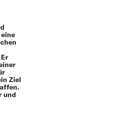
rd
 eine
schen
 Er
einer
ür
in Ziel
affen.
r und