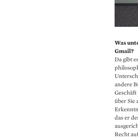
Was unte
Gmail?
Da gibt e
philosoph
Unterschi
andere Bu
Geschäft 
über Sie
Erkenntni
das er d
ausgerich
Recht auf