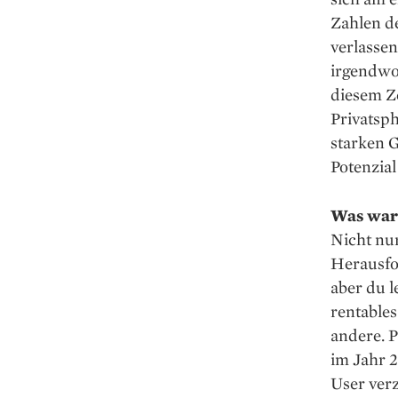
Zahlen de
verlassen
irgendwo 
diesem Z
Privatsph
starken G
Potenzial
Was war
Nicht nur
Herausfor
aber du 
rentable
andere. P
im Jahr 
User verz