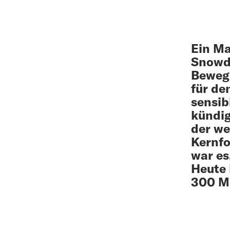
Ein Ma
Snowde
Bewegu
für de
sensib
kündig
der we
Kernfo
war es
Heute 
300 Mi