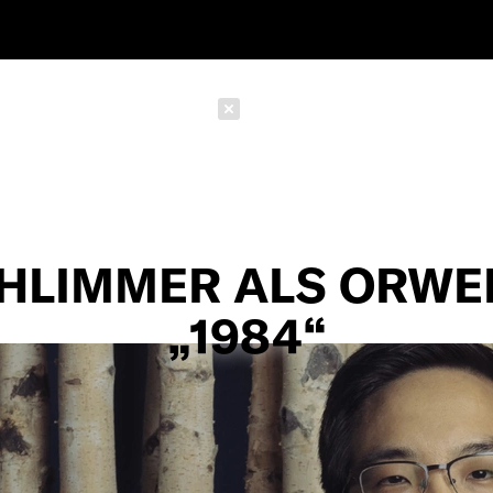
Schließen
HLIMMER ALS ORWE
„1984“