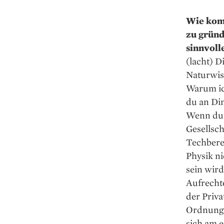
Wie kom
zu gründ
sinnvoll
(lacht) 
Naturwis
Warum ich
du an Din
Wenn du 
Gesellsch
Techbere
Physik n
sein wird
Aufrecht
der Priva
Ordnung e
sich am e