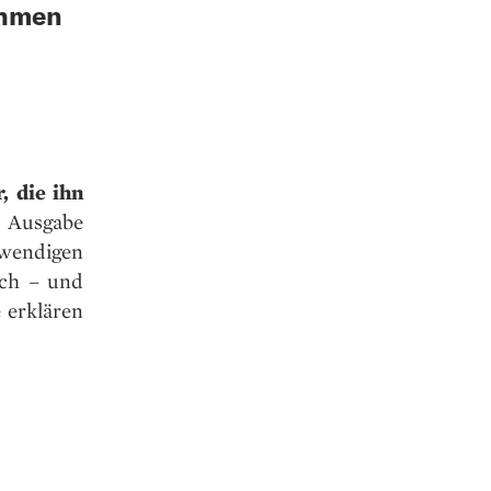
ahmen
, die ihn
 Ausgabe
twendigen
ich – und
 erklären