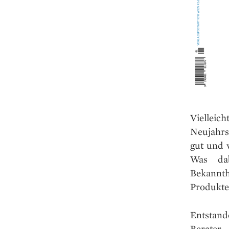
Vielleic
Neujahrs
gut und 
Was dab
Bekannt
Produktes
Entstand
Berate