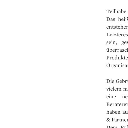
Teilhabe
Das heiß
entstehe
Letztere
sein, g
überrasc
Produkte
Organisat
Die Gebr
vielem m
eine ne
Beratergr
haben au
& Partne
Dem Erfi