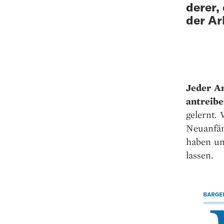
derer,
der Ar
Jeder An
antreibe
gelernt.
Neuanfän
haben un
lassen.