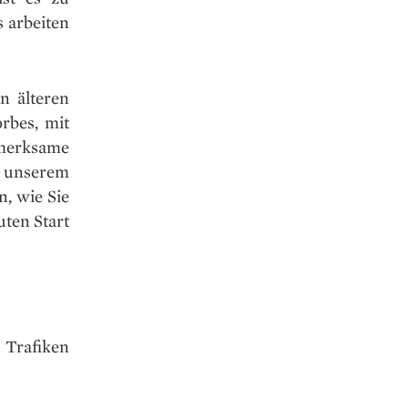
 arbeiten
 älteren
rbes, mit
fmerksame
n unserem
n, wie Sie
ten Start
 Trafiken