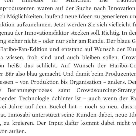
produzenten waren auf der Suche nach Innovation
ach Möglichkeiten, laufend neue Ideen zu generieren un
uktion aufzunehmen. Jetzt werden Sie sich vielleicht f
enau der Innovationsfaktor stecken soll. Richtig. In d
ng sicher nicht – oder nur sehr am Rande. Der blaue Go
 Haribo-Fan-Edition und entstand auf Wunsch der Kun
ja wissen, froh sind und auch bleiben sollen. Cro
ion heißt das schlicht. Auf Wunsch der Haribo-C
r Bär also blau gemacht. Und damit beim Produzenten 
essen – von Produktion bis Organisation – anders. De
e Beratungsprozess samt Crowdsourcing-Strate
hender Technologie dahinter ist – auch wenn der Fa
ei Jahre auf dem Buckel hat – noch so neu, dass 
t. Innosabi unterstützt seine Kunden dabei, neue Id
, zu kreieren. Der Input dafür kommt dabei nicht v
von außen.