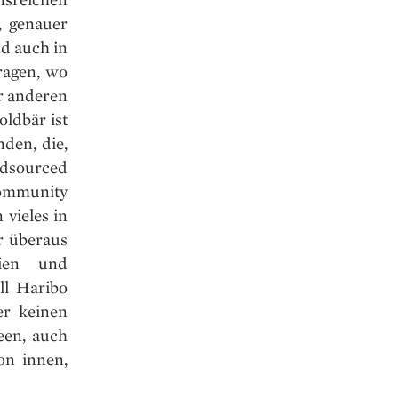
, genauer
d auch in
ragen, wo
er anderen
ldbär ist
den, die,
wdsourced
ommunity
vieles in
r überaus
gien und
ll Haribo
er keinen
een, auch
on innen,