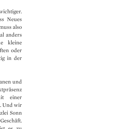
ichtiger.
ass Neues
muss also
al anders
e kleine
ften oder
ig in der
lanen und
ktpräsenz
it einer
t. Und wir
zlei Sonn
Geschäft.
ist es zu