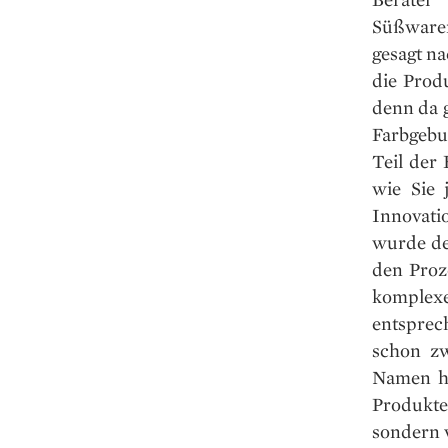
Süßwaren
gesagt n
die Prod
denn da g
Farbgebu
Teil der
wie Sie 
Innovat
wurde de
den Proz
komplex
entsprec
schon zw
Namen ha
Produkte
sondern 