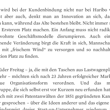
 wird bei der Kundenbindung nicht nur bei Haribo w
t aber auch, denkt man an Innovation an sich, d
n kann, während das Alte bestehen bleibt. Nicht immer 
s Ersterem Platz machen. Ein Anfang muss nicht radik
ewohnte Geschäftsmodelle disrumpieren. Auch ein
hende Veränderung birgt die Kraft in sich, Mannscha
 mit „frischem Wind“ zu versorgen und so nachhalt
ion Platz zu finden.
üder Freitag – ja, die mit den Taschen aus Lastwagenp
ehr – möchten sich nach 23 Jahren erfolgreicher Mar
ue Organisationsform verordnen. Und das m
uppe, die sich selbst erst vor Kurzem neu erfunden ha
ch mit zwei Patentanwälten der 1851 gegründeten Kan
r gesprochen – über die Ideen anderer und das eigene 
ndergeist dreier Start-up-Unternehmer wiederum 