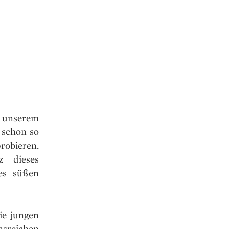
f unserem
 schon so
robieren.
z dieses
es süßen
ie jungen
reichen