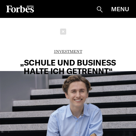
MENU
Suche
Schließen
INVESTMENT
„SCHULE UND BUSINESS
HALTE ICH GETRENNT“