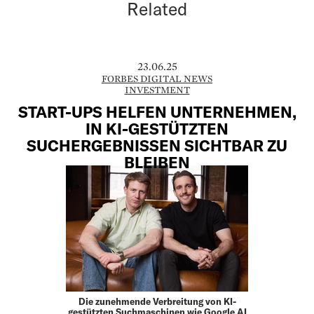
Related
23.06.25
FORBES DIGITAL NEWS
INVESTMENT
START-UPS HELFEN UNTERNEHMEN,
IN KI-GESTÜTZTEN
SUCHERGEBNISSEN SICHTBAR ZU
BLEIBEN
Die zunehmende Verbreitung von KI-
gestützten Suchmaschinen wie Google AI