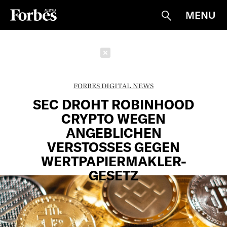
MENU
Suche
Schließen
FORBES DIGITAL NEWS
SEC DROHT ROBINHOOD
CRYPTO WEGEN
ANGEBLICHEN
VERSTOSSES GEGEN W
ERTPAPIERMAKLER-G
ESETZ