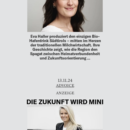
Eva Haller produziert den einzigen Bio-
Haferdrink Südtirols – mitten im Herzen
der traditionellen Milchwirtschaft. Ihre
Geschichte zeigt, wie die Region den
Spagat zwischen Heimatverbundenheit
und Zukunftsorientierung …
13.11.24
ADVOICE
DIE ZUKUNFT WIRD MINI