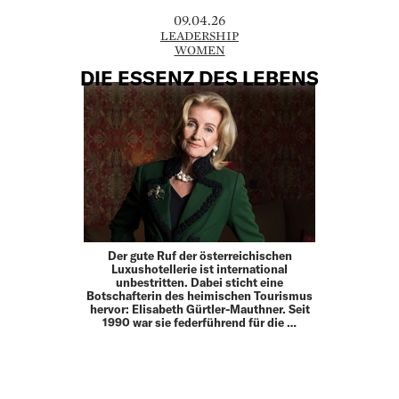
09.04.26
LEADERSHIP
WOMEN
DIE ESSENZ DES LEBENS
Der gute Ruf der österreichischen
Luxushotellerie ist international
unbestritten. Dabei sticht eine
Botschafterin des heimischen Tourismus
hervor: Elisabeth Gürtler-Mauthner. Seit
1990 war sie federführend für die …