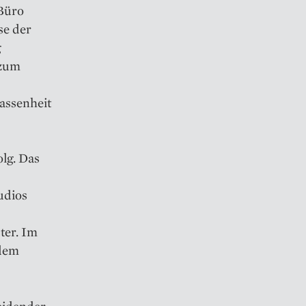
Büro
se der
g
 zum
assenheit
lg. Das
udios
ter. Im
 dem