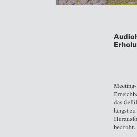
Audioh
Erholu
Meeting-
Erreichba
das Gefü
längst z
Herausfo
bedroht.