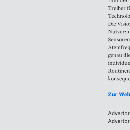
Inmitten
Treiber f
Technolo
Die Vision
Nutzer:in
Sensoren 
Atemfrequ
genau die
individue
Routinen
konsequen
Zur
Web
Advertor