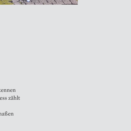
 kennen
ss zählt
rmaßen