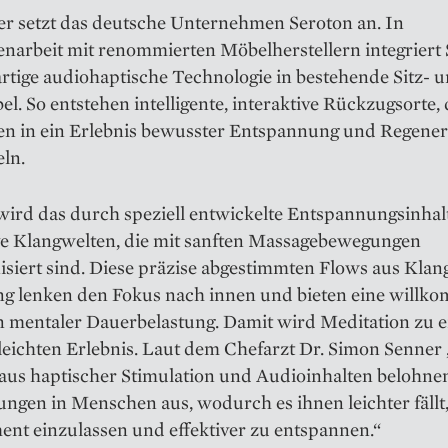
er setzt das deutsche Unternehmen Seroton an. In
arbeit mit renommierten Möbelherstellern integriert
rtige audiohaptische Technologie in bestehende Sitz- 
el. So entstehen intelligente, interaktive Rückzugsorte, 
en in ein Erlebnis bewusster Entspannung und Regener
ln.
wird das durch speziell entwickelte Entspannungsinhal
e Klangwelten, die mit sanften Massagebewegungen
siert sind. Diese präzise abgestimmten Flows aus Klan
ng lenken den Fokus nach innen und bieten eine willk
n mentaler Dauerbelastung. Damit wird Meditation zu 
leichten Erlebnis. Laut dem Chefarzt Dr. Simon Senner „l
 aus haptischer Stimulation und Audioinhalten belohne
gen in Menschen aus, wodurch es ihnen leichter fällt,
nt einzulassen und effektiver zu entspannen.“