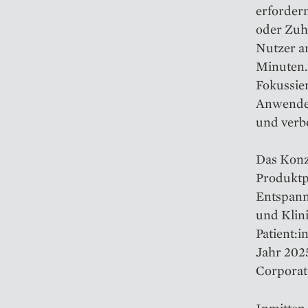
erfordern
oder Zuha
Nutzer an
Minuten.
Fokussie
Anwender:
und verb
Das Konze
Produktpo
Entspann
und Klini
Patient:i
Jahr 202
Corporat