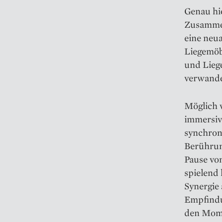
Genau hi
Zusammen
eine neua
Liegemöb
und Lieg
verwande
Möglich 
immersiv
synchroni
Berühru
Pause vo
spielend 
Synergie
Empfindun
den Mome