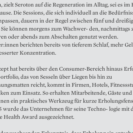
, zielt Seroton auf die Regeneration im Alltag, sei es im 
use. Die Sessions, die sich individuell an die Bedürfnis
passen, dauern in der Regel zwischen fünf und dreißi
 Sie können morgens zum Wachwer- den, nachmittags
ren oder abends zum Abschalten genutzt werden.
innen berichten bereits von tieferem Schlaf, mehr Gel
esserter Konzentration.
pt hat bereits über den Consumer-Bereich hinaus Erfo
rtfolio, das von Sesseln über Liegen bis hin zu
ungsmatten reicht, kommt in Firmen, Hotels, Fitnessst
ken zum Einsatz. So erhalten Mitarbeitende, Gäste und
nnen ein praktisches Werkzeug für kurze Erholungsfens
5 wurde das Unternehmen für seine Techno- logie mit
e Health Award ausgezeichnet.