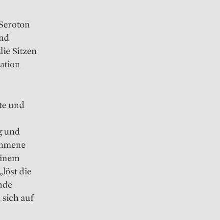
 Seroton
und
die Sitzen
ation
te und
g und
ommene
einem
öst die
nde
 sich auf