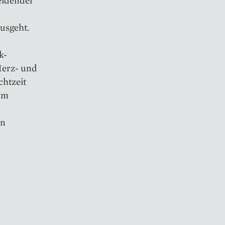
eidender
usgeht.
k-
 Herz- und
chtzeit
zum
en