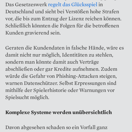
Das Gesetzeswerk
regelt das Glücksspiel
in
Deutschland und sieht bei Verstößen hohe Strafen
vor, die bis zum Entzug der Lizenz reichen können.
Schließlich könnten die Folgen für die betroffenen
Kunden gravierend sein.
Geraten die Kundendaten in falsche Hände, wäre es
damit nicht nur möglich, Identitäten zu stehlen,
sondern man könnte damit auch Verträge
abschließen oder gar Kredite aufnehmen. Zudem
würde die Gefahr von Phishing-Attacken steigen,
warnen Datenschützer. Selbst Erpressungen sind
mithilfe der Spielerhistorie oder Warnungen vor
Spielsucht möglich.
Komplexe Systeme werden unübersichtlich
Davon abgesehen schaden so ein Vorfall ganz