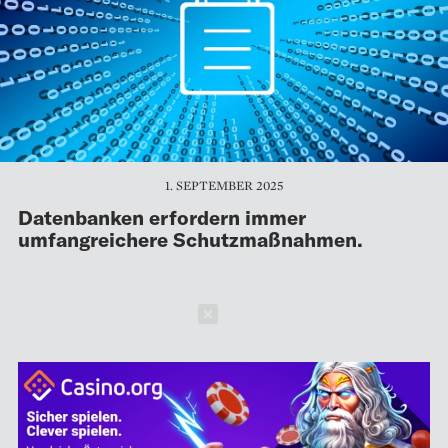
1. SEPTEMBER 2025
Datenbanken erfordern immer
umfangreichere Schutzmaßnahmen.
Schließen