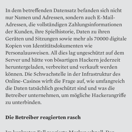
In dem betreffenden Datensatz befanden sich nicht
nur Namen und Adressen, sondern auch E-Mail-
Adressen, die vollständigen Zahlungsinformationen
der Kunden, ihre Spielhistorie, Daten zu ihren
Geräten und Sitzungen sowie mehr als 70000 digitale
Kopien von Identitätsdokumenten wie
Personalausweisen. All dies lag ungeschützt auf dem
Server und hätte von bösartigen Hackern jederzeit
heruntergeladen, verbreitet und verkauft werden
können. Die Schwachstelle in der Infrastruktur des
Online-Casinos wirft die Frage auf, wie umfangreich
die Daten tatsächlich geschützt sind und was die
Betreiber unternehmen, um mögliche Hackerangriffe
zu unterbinden.
Die Betreiber reagierten rasch