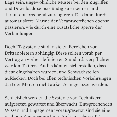
Lage sein, ungewöhnliche Muster bei den Zugriffen
und Downloads selbstständig zu erkennen und
darauf entsprechend zu reagieren. Das kann durch
automatisierte Alarme der Verantwortlichen ebenso
passieren, wie durch eine zusätzliche Sperre der
Verbindungen.
Doch IT-Systeme sind in vielen Bereichen von
Drittanbietern abhängig. Diese sollten vorab per
Vertrag zu vorher definierten Standards verpflichtet
werden. Externe Audits können sicherstellen, dass
diese eingehalten wurden, und Schwachstellen
aufdecken. Doch bei allen technischen Vorkehrungen
darf der Mensch nicht außer Acht gelassen werden.
Schließlich werden die Systeme von Technikern
aufgesetzt, gewartet und überwacht. Entsprechendes
Wissen und Engagement vorausgesetzt, sind sie eine
wichtige Komponente beim Aufbau sicherer IT-