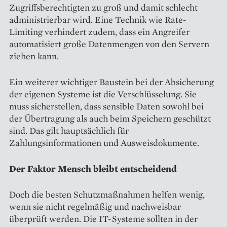
Zugriffsberechtigten zu groß und damit schlecht
administrierbar wird. Eine Technik wie Rate-
Limiting verhindert zudem, dass ein Angreifer
automatisiert große Datenmengen von den Servern
ziehen kann.
Ein weiterer wichtiger Baustein bei der Absicherung
der eigenen Systeme ist die Verschlüsselung. Sie
muss sicherstellen, dass sensible Daten sowohl bei
der Übertragung als auch beim Speichern geschützt
sind. Das gilt hauptsächlich für
Zahlungsinformationen und Ausweisdokumente.
Der Faktor Mensch bleibt entscheidend
Doch die besten Schutzmaßnahmen helfen wenig,
wenn sie nicht regelmäßig und nachweisbar
überprüft werden. Die IT-Systeme sollten in der