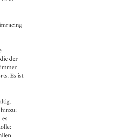
Simracing
e
 die der
, immer
ts. Es ist
ltig,
 hinzu:
 es
olle:
allen