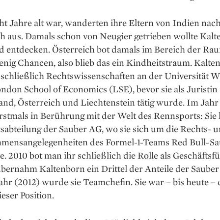
cht Jahre alt war, wanderten ihre Eltern von Indien nac
ch aus. Damals schon von Neugier getrieben wollte Kal
 entdecken. Österreich bot damals im Bereich der Ra
nig Chancen, also blieb das ein ­Kindheitstraum. Kalte
 schließlich Rechtswissenschaften an der Universität 
ndon School of Economics (LSE), bevor sie als Juristin 
and, Österreich und Liechtenstein tätig wurde. Im Jah
rstmals in Berührung mit der Welt des Rennsports: Sie
s­abteilung der Sauber AG, wo sie sich um die Rechts- 
mensangelegenheiten des Formel-1-Teams Red Bull-Sa
 2010 bot man ihr schließlich die Rolle als Geschäftsf
übernahm Kaltenborn ein Drittel der Anteile der Saube
ahr (2012) wurde sie Teamchefin. Sie war – bis heute – d
ieser Position.