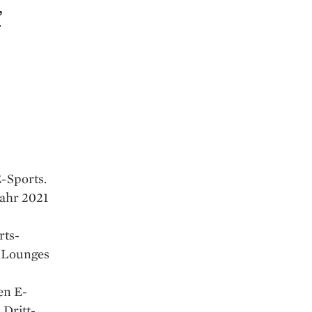
,
r
E-Sports.
Jahr 2021
rts-
n Lounges
en E-
 Dritt­