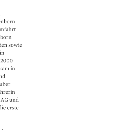
h
tenborn
umfahrt
nborn
Wien sowie
in
r 2000
 kam in
und
uber
ührerin
r AG und
ie erste