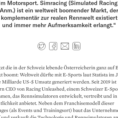
im Motorsport. Simracing (Simulated Racing
Anm.) ist ein weltweit boomender Markt, de
komplementär zur realen Rennwelt existiert
und immer mehr Aufmerksamkeit erlangt.“
Twitter
Facebook
E-mail
LinkedIn
zt die in der Schweiz lebende Österreicherin ganz auf 
 boomt: Weltweit dürfte mit E-Sports laut Statista im 
 Milliarde US-$ Umsatz generiert werden. Seit 2019 ist
rn CEO von Racing Unleashed, einem Schweizer E-Spo
men, das Rennsimulatoren entwickelt, vertreibt und i
tlichkeit anbietet. Neben dem Franchisemodell dieser
ges (als Events und Trainingsort) baut das Unter­nehm
 und verkauft die Technologie und Rennsimula­toren an