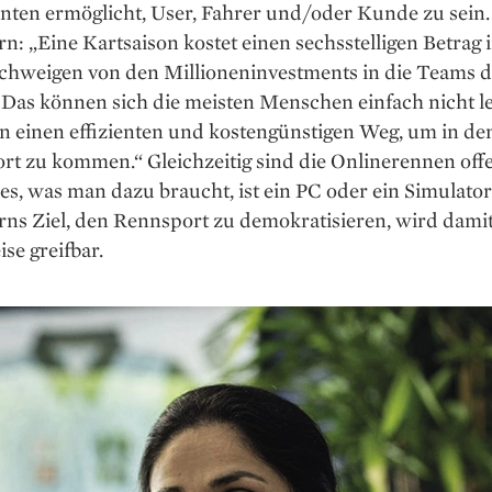
enten ermöglicht, User, Fahrer und/oder Kunde zu sein.
n: „Eine Kartsaison kostet einen sechs­stelligen Betrag 
schweigen von den Millionen­investments in die Teams 
 Das können sich die meisten Menschen einfach nicht le
n einen effizienten und kostengünstigen Weg, um in de
rt zu kommen.“ Gleichzeitig sind die Onlinerennen offe
les, was man dazu braucht, ist ein PC oder ein Simulator
rns Ziel, den Rennsport zu demokratisieren, wird dami
ise greifbar.