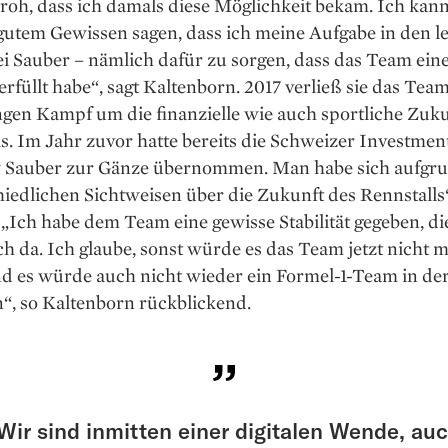
froh, dass ich damals diese Möglichkeit bekam. Ich kan
gutem Gewissen sagen, dass ich meine Aufgabe in den l
i Sauber – nämlich dafür zu sorgen, dass das Team ein
 erfüllt habe“, sagt Kaltenborn. 2017 verließ sie das Tea
gen Kampf um die finanzielle wie auch sportliche Zuku
s. Im Jahr zuvor hatte bereits die Schweizer Investmen
Sauber zur Gänze übernommen. Man habe sich aufgr
ied­lichen Sichtweisen über die Zukunft des Rennstalls
 „Ich habe dem Team eine gewisse Stabilität gegeben, die
h da. Ich glaube, sonst würde es das Team jetzt nicht 
nd es würde auch nicht wieder ein Formel-1-Team in de
n“, so Kaltenborn rück­blickend.
Wir sind inmitten einer digitalen Wende, au