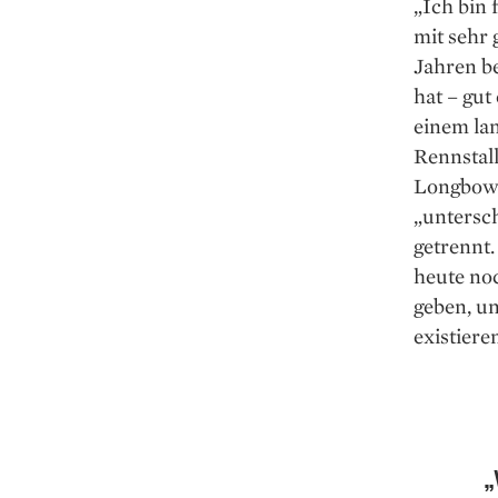
„Ich bin 
mit sehr 
Jahren be
hat – gut
einem lan
Rennstall
Longbow 
„untersch
getrennt.
heute noc
geben, u
existiere
„