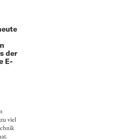
heute
en
s der
e E-
em
zu viel
echnik
at.