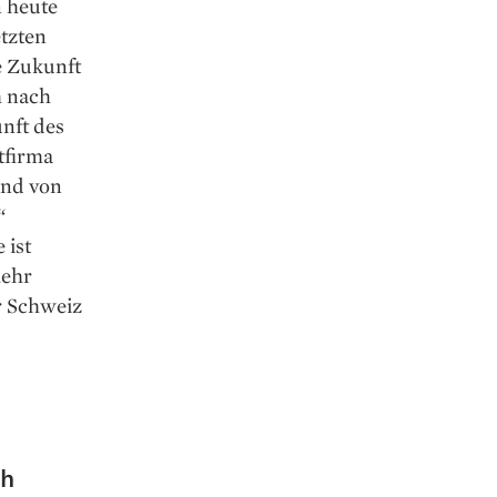
n heute
etzten
e Zukunft
m nach
nft des
tfirma
und von
“
 ist
mehr
r Schweiz
ch