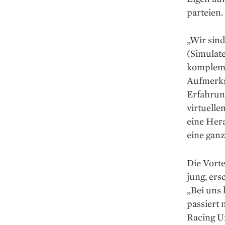
parteien.
„Wir sind
(Simulate
kompleme
Aufmerksa
Erfahrung
virtuelle
eine Hera
eine ganz
Die Vorte
jung, ers
„Bei uns
passiert 
Racing Un