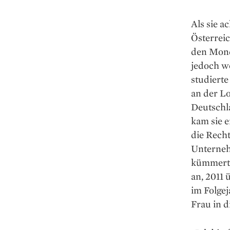
Als sie a
Österrei
den Mond
jedoch we
studierte
an der Lo
Deutschl
kam sie e
die Recht
Unterneh
kümmerte.
an, 2011 
im Folgej
Frau in d