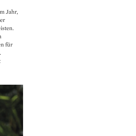
im Jahr,
der
isten.
n
n für
.
t