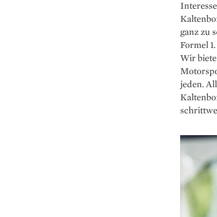
Inte­ress
Kaltenbor
ganz zu 
Formel 1.
Wir biete
Motorspo
jeden. Al
Kaltenbo
schrittwe