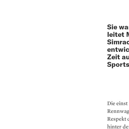
Sie wa
leitet
Simra
entwic
Zeit a
Sports
Die einst
Rennwagen
Respekt d
hinter de