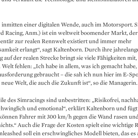
 inmitten einer digitalen Wende, auch im Motorsport. 
d Racing, Anm.) ist ein weltweit boomender Markt, der
ntär zur realen Rennwelt existiert und immer mehr
mkeit erlangt“, sagt Kaltenborn. Durch ihre jahrelang
 auf der realen Strecke bringt sie viele Fähigkeiten mit,
n Welt fehlen: „Ich habe in allem, was ich gemacht habe
usforderung gebraucht – die sah ich nun hier im E-Spor
 neue Welt, die auch die Zukunft ist“, so die Managerin.
ile des Simracings sind unbestritten: „Risikofrei, nachha
chwinglich und emotional“, erklärt Kaltenborn und fügt
 können Fahrer mit 300 km/h gegen die Wand rasen und
nichts.“ Auch die Frage der Kosten spielt eine wichtige R
leashed soll ein erschwingliches Modell bieten, das es 