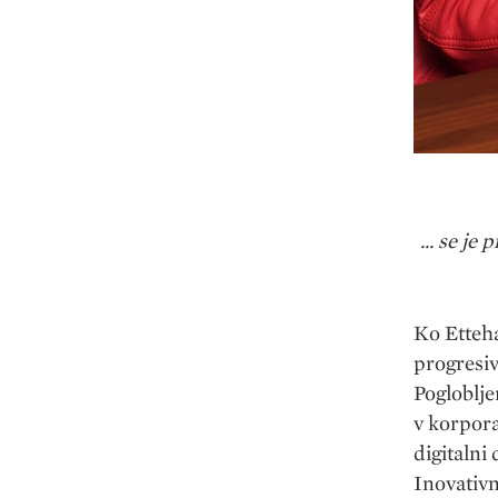
... se je
Ko Etteha
progresiv
Pogloblje
v korpora
digitalni
Inovativn