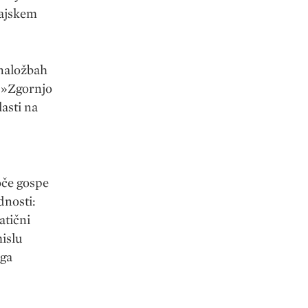
tajskem
 naložbah
: »Zgornjo
asti na
oče gospe
dnosti:
atični
mislu
ega