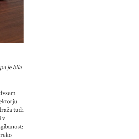
pa je bila
edvsem
ektorju.
draža tudi
i v
zgibanost:
preko