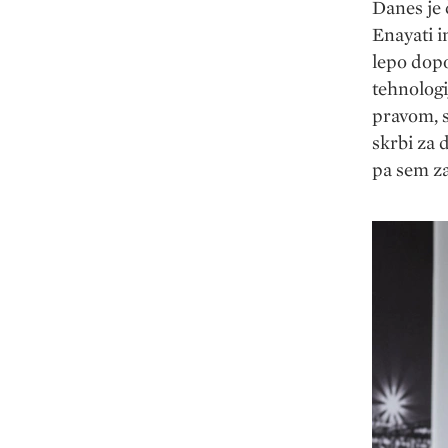
Danes je 
Enayati i
lepo dopo
tehnologi
pravom, s
skrbi za 
pa sem za