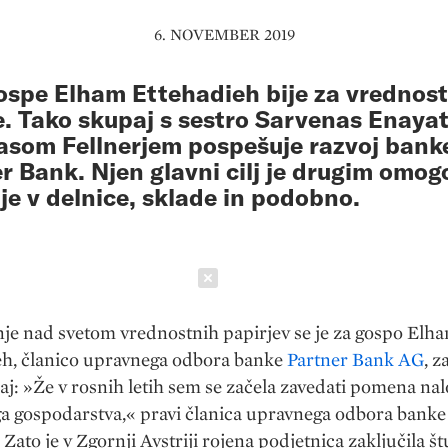
6. NOVEMBER 2019
ospe Elham Ettehadieh bije za vrednos
e. Tako skupaj s sestro Sarvenas Enayat
som Fellnerjem pospešuje razvoj bank
r Bank. Njen glavni cilj je drugim omogo
je v delnice, sklade in podobno.
Schließen
je nad svetom vrednostnih papirjev se je za gospo Elh
eh, članico upravnega odbora banke
Partner Bank AG
, z
aj: »Že v rosnih letih sem se začela zavedati pomena nal
a gospodarstva,« pravi članica upravnega odbora banke
Zato je v Zgornji Avstriji rojena podjetnica zaključila št