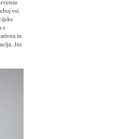
arvenas
eboj vsi
cijske
a s
ativna in
acija. Jaz