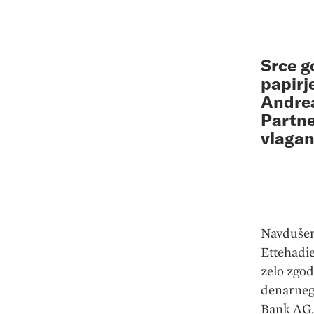
Srce g
papirj
Andrea
Partne
vlagan
Navdušen
Ettehadi
zelo zgod
denarneg
Bank AG. 