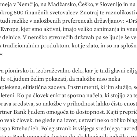
meja v Nemčijo, na Madžarsko, Češko, v Slovenijo in na 
okrog 500 finančnih svetovalcev. Znotraj te raznolikosti
 tudi razlike v naložbenih preferencah državljanov: »Dr
vrope, kjer smo aktivni, imajo veliko zanimanja in vn
v delnice. V nemško govorečih državah pa se ljudje še v
k tradicionalnim produktom, kot je zlato, in so na splošn
.«
a pionirsko in izobraževalno delo, kar je tudi glavni cilj
h: »Ljudem želim pokazati, da naložbe niso neka
leksna, elitistična zadeva. Instrumenti, ki jim služijo, s
leteni. Ko pa človek enkrat spozna načela, ki stojijo za t
rava sredstva, so naložbe v prihodnost lahko čisto enos
rtner Bank ljudem omogoča to dostopnost. Kajti prepri
ko vsak človek, ne glede na izvor, ustvari neko obliko blag
ospa Ettehadieh. Poleg strank iz višjega srednjega razred
rtner Bank omogoča dostop do ekskluzivnih naložb v p