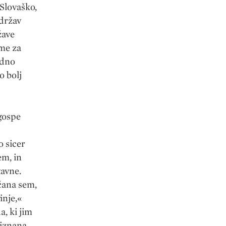
Slovaško,
 držav
žave
eme za
edno
o bolj
 gospe
o sicer
em, in
tavne.
čana sem,
inje,«
a, ki jim
riznana