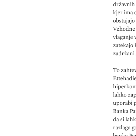
državnih 
kjer ima 
obstajajo
Vzhodne E
vlaganje 
zatekajo 
zadržani
To zahtev
Ettehadie
hiperkomp
lahko zap
uporabi p
Banka Pa
da si lah
razlaga g
banka Pa