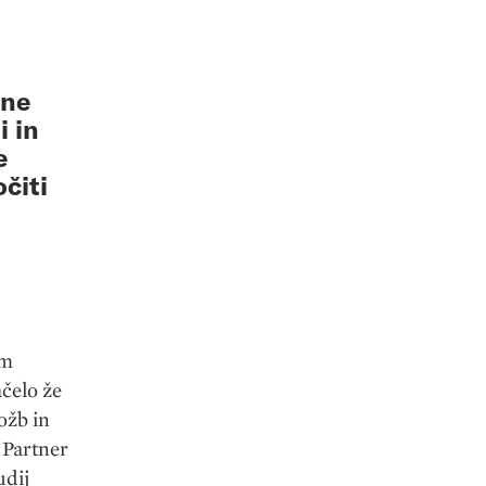
tne
i in
e
čiti
am
ačelo že
ožb in
 Partner
udij