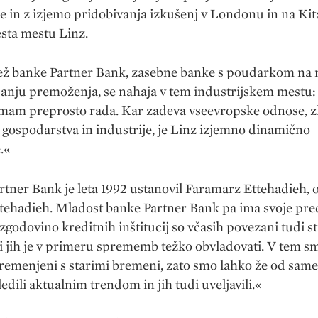
 in z izjemo pridobivanja izkušenj v Londonu in na Ki
esta mestu Linz.
dež banke Partner Bank, zasebne banke s poudarkom na
janju premoženja, se nahaja v tem industrijskem mestu
imam preprosto rada. Kar zadeva vseevropske odnose, zl
gospodarstva in industrije, je Linz izjemno dinamično
.«
tner Bank je leta 1992 ustanovil Faramarz Ettehadieh, 
tehadieh. Mladost banke Partner Bank pa ima svoje pre
zgodovino kreditnih inštitucij so včasih povezani tudi st
ki jih je v primeru sprememb težko obvladovati. V tem s
remenjeni s starimi bremeni, zato smo lahko že od sam
ledili aktualnim trendom in jih tudi uveljavili.«