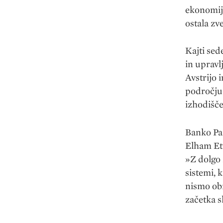
ekonomije
ostala zv
Kajti se
in upravl
Avstrijo 
področju 
izhodišče
Banko Par
Elham Et
»Z dolgo 
sistemi, 
nismo ob
začetka s