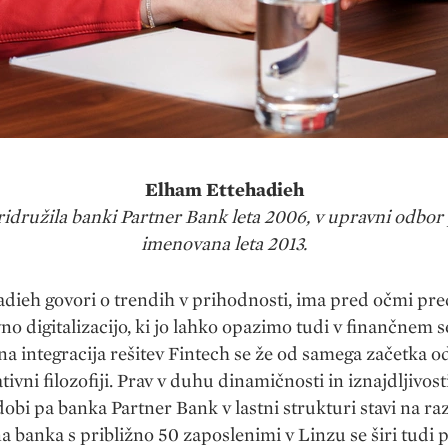
Elham Ettehadieh
 pridružila banki Partner Bank leta 2006, v upravni odbor 
imenovana leta 2013.
dieh govori o trendih v prihodnosti, ima pred očmi pr
no digitalizacijo, ki jo lahko opazimo tudi v finančnem s
na integracija rešitev Fintech se že od samega začetka o
tivni filozofiji. Prav v duhu dinamičnosti in iznajdljivost
 dobi pa banka Partner Bank v lastni strukturi stavi na ra
a banka s približno 50 zaposlenimi v Linzu se širi tudi 