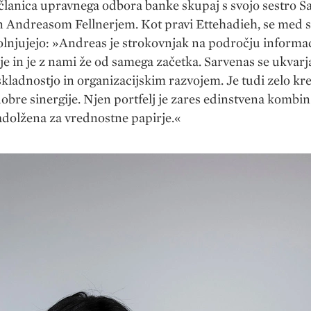
članica upravnega odbora banke skupaj s svojo sestro S
n Andreasom Fellnerjem. Kot pravi Ettehadieh, se med s
lnjujejo: »Andreas je strokovnjak na področju informa
je in je z nami že od samega začetka. Sarvenas se ukvarj
kladnostjo in organizacijskim razvojem. Je tudi zelo kre
dobre sinergije. Njen portfelj je zares edinstvena kombin
dolžena za vrednostne papirje.«