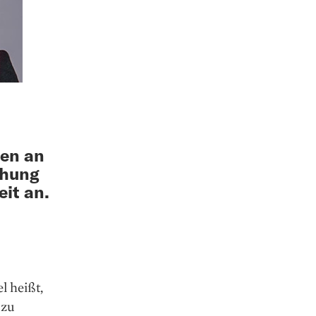
ren an
chung
eit an.
l heißt,
 zu