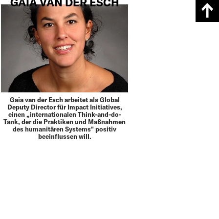
GAIA VAN DER ESCH
Gaia van der Esch arbeitet als Global
Deputy Director für Impact Initiatives,
einen „internationalen Think-and-do-
Tank, der die Praktiken und Maßnahmen
des humanitären Systems" positiv
beeinflussen will.