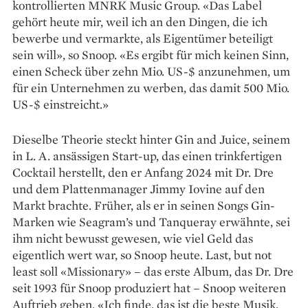
kontrollierten MNRK Music Group. «Das Label
gehört heute mir, weil ich an den Dingen, die ich
bewerbe und vermarkte, als Eigentümer beteiligt
sein will», so Snoop. «Es ergibt für mich keinen Sinn,
einen Scheck über zehn Mio. US-$ anzunehmen, um
für ein Unternehmen zu werben, das damit 500 Mio.
US-$ einstreicht.»
Dieselbe Theorie steckt ­hinter Gin and Juice, seinem
in L. A. ansässigen Start-up, das einen ­trinkfertigen
Cocktail herstellt, den er Anfang 2024 mit Dr. Dre
und dem Plattenmanager Jimmy Iovine auf den
Markt brachte. Früher, als er in seinen Songs Gin-
Marken wie Sea­gram’s und Tanqueray erwähnte, sei
ihm nicht bewusst gewesen, wie viel Geld das
eigentlich wert war, so Snoop heute. Last, but not
least soll «Missionary» – das erste Album, das Dr. Dre
seit 1993 für Snoop produziert hat – Snoop weiteren
Auftrieb geben. «Ich finde, das ist die beste Musik,