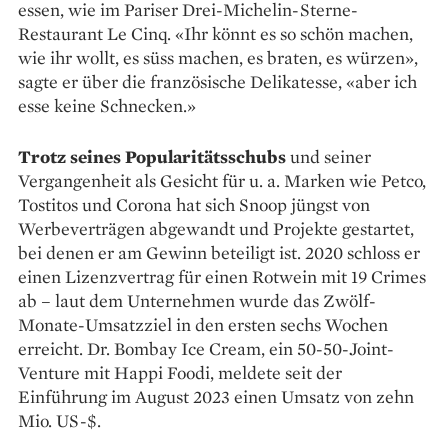
essen, wie im Pariser Drei-Michelin-Sterne-
Restaurant Le Cinq. «Ihr könnt es so schön machen,
wie ihr wollt, es süss machen, es braten, es würzen»,
sagte er über die französische Delikatesse, «aber ich
esse keine Schnecken.»
Trotz seines Popularitätsschubs
und seiner
Vergangenheit als ­Gesicht für u. a. Marken wie Petco,
Tostitos und Corona hat sich Snoop jüngst von
Werbeverträgen abgewandt und Projekte gestartet,
bei denen er am Gewinn betei­ligt ist. 2020 schloss er
einen Lizenz­vertrag für einen Rotwein mit 19 Crimes
ab – laut dem Unternehmen wurde das Zwölf-
Monate-Umsatzziel in den ersten sechs Wochen
erreicht. Dr. Bombay Ice Cream, ein 50-50-Joint-
Venture mit Happi Foodi, meldete seit der
Einführung im August 2023 einen Umsatz von zehn
Mio. US-$.