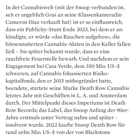
In der Cannabiswelt (mit der Snoop verbunden ist,
seit er angeblich Gras an seine ­Klassenkameradin
Cameron Diaz verkauft hat) ist er so einflussreich,
dass ein Publicity-­Stunt Ende 2023, bei dem er an­
kün­digte, er würde «das Rauchen aufgeben», die
börsennotierten ­Cannabis-Aktien in den Keller fallen
ließ – bis später bekannt wurde, dass er eine
rauchfreie Feuerstelle bewarb. Und nachdem er sein
Engagement bei Casa Verde, dem 350 Mio. US-$
schweren, auf Cannabis fokus­sierten Risiko­
kapitalfonds, den er 2015 mitbegründet hatte,
beendete, startete seine Marke Death Row Cannabis
letztes Jahr mit Geschäften in L. A. und Amsterdam
durch. Der Mittelpunkt dieses Imperiums ist ­Death
Row Records; das Label, das Snoop Anfang der 90er-
Jahre erstmals unter Vertrag nahm und später ­
insolvent wurde. 2022 kaufte Snoop ­Death Row für
rund zehn Mio. US-$ von der von Blackstone