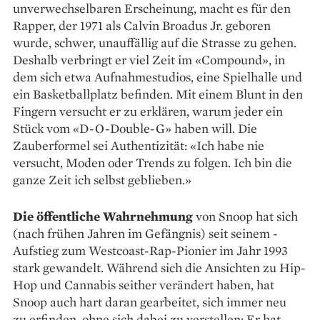
unverwechselbaren Erscheinung, macht es für den
Rapper, der 1971 als Calvin Broadus Jr. geboren
wurde, schwer, ­unauffällig auf die Strasse zu gehen.
Deshalb verbringt er viel Zeit im «Compound», in
dem sich etwa Aufnahmestudios, eine Spielhalle und
ein Basketballplatz ­befinden. Mit einem Blunt in den
Fingern versucht er zu erklären, ­warum jeder ein
Stück vom «D-O-Double-G» haben will. Die
Zauberformel sei Authentizität: «Ich habe nie
versucht, Moden oder Trends zu folgen. Ich bin die
ganze Zeit ich selbst geblieben.»
Die öffentliche Wahrnehmung
von Snoop hat sich
(nach frühen ­Jahren im Gefängnis) seit seinem ­
Aufstieg zum Westcoast-Rap-Pionier im Jahr 1993
stark gewandelt. Während sich die Ansichten zu Hip-
Hop und Cannabis seither ver­ändert ­haben, hat
Snoop auch hart daran gearbeitet, sich immer neu
zu ­erfinden, ohne sich dabei zu ver­stellen: Er hat