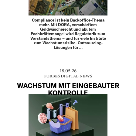
Compliance ist kein Backoffice-Thema
mehr. Mit DORA, verschärftem
Geldwäscherecht und akutem
Fachkräftemangel wird Regulatorik zum
Vorstandsthema – und für viele Institute
zum Wachstumsrisiko. Outsourcing-
Lösungen für …
18.05.26
FORBES DIGITAL NEWS
WACHSTUM MIT EINGEBAUTER
KONTROLLE