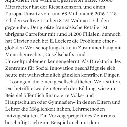
Mitarbeiter hat der Riesen­konzern, und einen
Europa-­Umsatz von rund 68 Millionen € 2016. 1.118
Filialen weltweit stehen 8.451 Walmart-Filialen
gegenüber. Der größte französische Retailer ist
übrigens Carre­four mit rund 14.200 Filialen; ­dennoch
hat Clavier auch bei E. Le­clerc die Probleme einer ­
globalen Wertschöpfungskette in Zusammen­hang mit
Menschenrechts-, Gesellschafts- und
Umweltproblemen kennengelernt. Als Direktorin des
Zentrums für Social Innovation beschäftigt sie sich
heute mit wahrscheinlich gänzlich konträren Dingen
– ­Lösungen, die einen gesellschaftlichen Wert stiften.
Das betrifft etwa den Bereich der Bildung, wie zum
Beispiel öffentlich ­finanzierte Volks- und
Hauptschulen oder Gymnasien– in denen Eltern und
Lehrer die Möglichkeit ­haben, Lehr­methoden
mitzugestalten. Ein Vorzeige­projekt des Zentrums
beschäftigt sich zum Beispiel auch mit dem