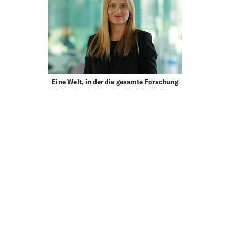
Eine Welt, in der die gesamte Forschung
frei zugänglich ist: Für Kamila Markram,
Geschäftsführerin von Frontiers, einem
der weltweit größten Open-Access-
Verlage, wäre dies eine großartige Utopie.
Das Ziel ist ehrgeizig – …
MEHR