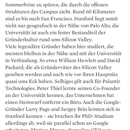
Sommerbrise zu spüren, die durch die offenen
Strukturen des Campus zieht. Rund 60 Kilometer
sind es bis nach San Francisco. Stanford liegt somit
nicht nur geografisch in der Nähe von Palo Alto, die
Universität ist auch ein fester Bestandteil der
Gründer­kultur rund ums Silicon Valley.
Viele legendäre Gründer haben hier studiert, die
meisten bleiben in der Nähe und mit der Universität
in Verbindung. So etwa William Hewlett und David
Packard; die als Gründerväter des Silicon Valley
gesehen werden und nach wie vor ihren Hauptsitz
quasi ums Eck haben. Selbiges gilt auch für Palantir
Technologies. Peter Thiel lernte seinen Co-Founder
an der ­Universität kennen, das Unternehmen hat
einen Steinwurf entfernt ein Büro. Auch die Google-
Gründer Larry Page und Sergey Brin lernten sich in
Stanford kennen – sie brachen ihr PhD-Studium
allerdings ab, weil sie parallel schon an Google
arbeiteten. Marissa Mayer, ehemalige CEO von