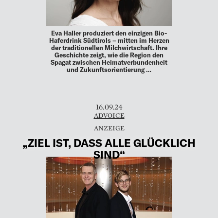
Eva Haller produziert den einzigen Bio-
Haferdrink Südtirols – mitten im Herzen
der traditionellen Milchwirtschaft. Ihre
Geschichte zeigt, wie die Region den
Spagat zwischen Heimatverbundenheit
und Zukunftsorientierung …
16.09.24
ADVOICE
„ZIEL IST, DASS ALLE GLÜCKLICH
SIND“