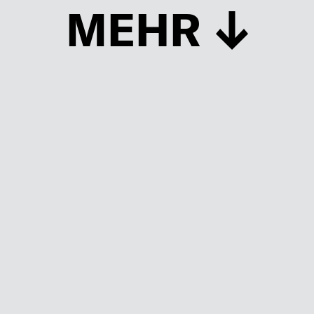
MEHR
Schließen
UP TO DATE
MIT DEM FORBES-NEWSLETTER BEKOMMEN SIE
REGELMÄSSIG DIE SPANNENDSTEN ARTIKEL SOWIE
EVENTANKÜNDIGUNGEN DIREKT IN IHR E-MAIL-POSTFACH
GELIEFERT.