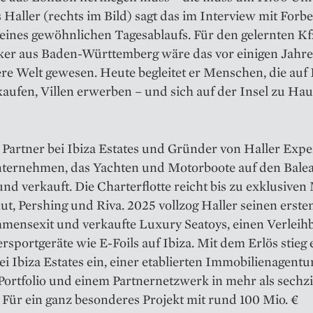
Haller (rechts im Bild) sagt das im Interview mit Forbes
seines gewöhnlichen Tagesablaufs. Für den gelernten Kf
er aus Baden-Württemberg wäre das vor einigen Jahr
re Welt gewesen. Heute begleitet er Menschen, die auf 
aufen, Villen erwerben – und sich auf der Insel zu Hau
t Partner bei Ibiza Estates und Gründer von Haller Expe
ternehmen, das Yachten und Motorboote auf den Bale
und verkauft. Die Charterflotte reicht bis zu exklusive
t, Pershing und Riva. 2025 vollzog Haller seinen erste
ens­exit und verkaufte Luxury Seatoys, einen Verleihb
rsportgeräte wie E-Foils auf Ibiza. Mit dem Erlös stieg e
ei Ibiza Estates ein, einer etablierten Immobilienagentu
Portfolio und einem Partnernetzwerk in mehr als sechz
Für ein ganz besonderes Projekt mit rund 100 Mio. €