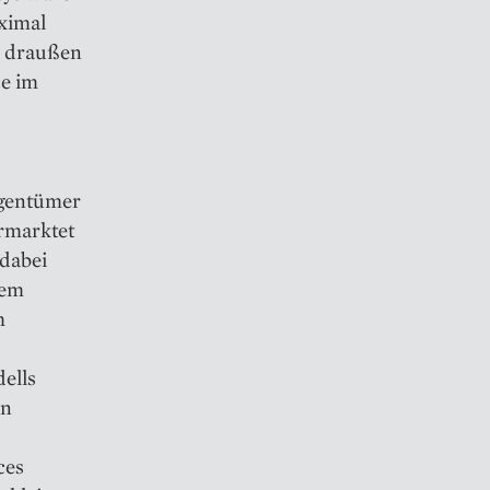
ximal
a draußen
ce im
igentümer
ermarktet
 dabei
dem
m
ells
an
ces