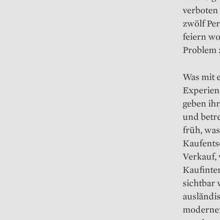
verboten
zwölf Pe
feiern wo
Problem z
Was mit e
Experienc
geben ihr
und betre
früh, was
Kaufents
Verkauf,
Kaufinter
sichtbar 
ausländis
moderner