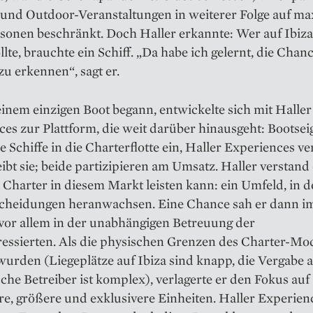
 und Outdoor-Veranstaltungen in weiterer Folge auf ma
rsonen beschränkt. Doch Haller erkannte: Wer auf Ibiz
llte, brauchte ein Schiff. „Da habe ich gelernt, die Chan
u erkennen“, sagt er.
inem einzigen Boot begann, entwickelte sich mit Haller
es zur Plattform, die weit darüber hinausgeht: Bootse
e Schiffe in die Charterflotte ein, Haller Experiences v
ibt sie; beide partizipieren am Umsatz. Haller verstand
 Charter in diesem Markt leisten kann: ein Umfeld, in 
cheidungen heranwachsen. Eine Chance sah er dann i
 vor allem in der unabhängigen Betreuung der
essierten. Als die physischen Grenzen des Charter-Mod
wurden (Liegeplätze auf Ibiza sind knapp, die Vergabe 
che Betreiber ist komplex), verlagerte er den Fokus auf
e, größere und exklusivere Einheiten. Haller Experien