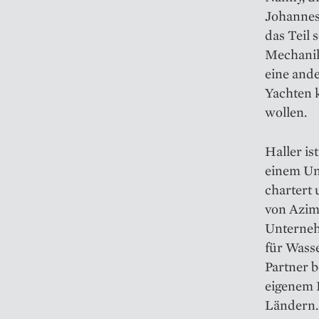
Johannes 
das Teil 
Mechanik
eine ande
Yachten k
wollen.
Haller is
einem Un
chartert 
von Azimu
Unternehm
für Wasse
Partner b
eigenem 
Ländern. 