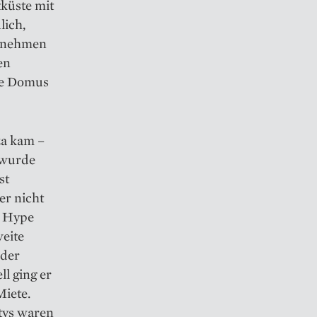
tküste mit
lich,
ernehmen
en
die Domus
za kam –
 wurde
st
er nicht
n Hype
weite
 der
ll ging er
Miete.
tys waren