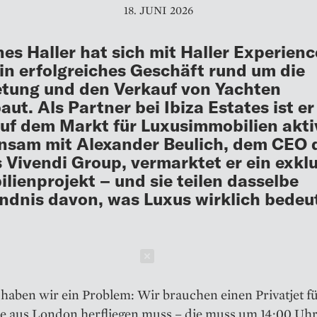
18. JUNI 2026
es Haller hat sich mit Haller Experienc
ein erfolgreiches Geschäft rund um die
tung und den Verkauf von Yachten
aut. Als Partner bei Ibiza Estates ist e
uf dem Markt für Luxusimmobilien akti
sam mit Alexander Beulich, dem CEO 
Vivendi Group, vermarktet er ein exklu
lienprojekt – und sie teilen dasselbe
ndnis davon, was Luxus wirklich bedeu
Schließen
aben wir ein Problem: Wir brauchen einen Privatjet fü
e aus London herfliegen muss – die muss um 14:00 Uhr 