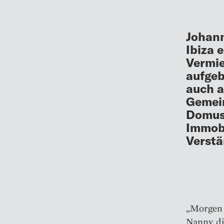
Johann
Ibiza 
Vermie
aufgeb
auch a
Gemein
Domus 
Immobi
Verstä
„Morgen h
Nanny, di