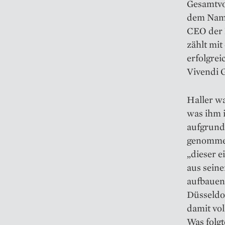
Gesamtvol
dem Name
CEO der 
zählt mi
erfolgrei
Vivendi 
Haller wa
was ihm 
aufgrund 
genommen“
„dieser e
aus seine
aufbauen,
Düsseldor
damit vol
Was folg