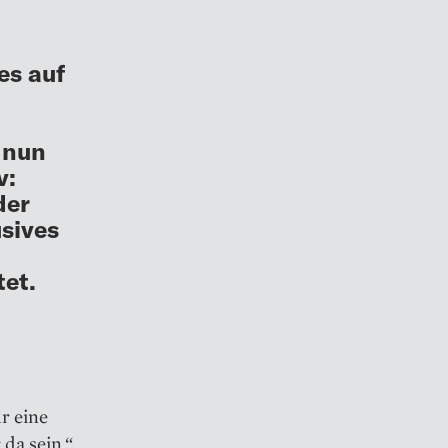
es auf
r nun
v:
der
sives
tet.
r eine
da sein.“