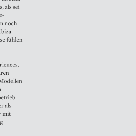
, als sei
z-
en noch
Ibiza
se fühlen
riences,
aren
n Modellen
n
etrieb
r als
r mit
ig