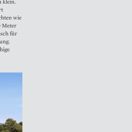
 klein.
rt
chten wie
0 Meter
sch für
ung.
hige