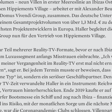
umen – neun Villen in erster Meereslinie an Ibizas Os
n Hippiements Village – arbeitet er mit Alexander Beu
Domus Vivendi Group, zusammen. Das deutsche Unt
t einem Gesamtprojektvolumen von über 1,3 Mrd. € zu d
chsten Projektentwicklern in Europa. Haller begleitet 
Group nun für den Vertrieb von Hippiements Village.
r Teil mehrerer Reality-TV-Formate, bevor er nach Ibi
im Luxussegment anfangs Misstrauen einbrachte. „Ich
meiner Vergangenheit im Reality-TV erst mal nicht ern
, sagt er. Bei jedem Termin musste er beweisen, dass 
ine Typ“ ist, sondern ein ­seriöser Geschäftspartner. De
r TV-Zeit verwandelte Haller in ein Instrument: Reich
 Vertrauen hinterher­schicken. Ende 2019 kaufte er auf
fer Bootsmesse ein Schiff und zog nach Ibiza – finanzie
l ins Risiko, mit der monatlichen Sorge um die nächste 
te, war die Coronapandemie: Clubs schlossen, Villenpar