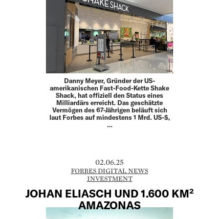
Danny Meyer, Gründer der US-
amerikanischen Fast-Food-Kette Shake
Shack, hat offiziell den Status eines
Milliardärs erreicht. Das geschätzte
Vermögen des 67-Jährigen beläuft sich
laut Forbes auf mindestens 1 Mrd. US-$,
…
02.06.25
FORBES DIGITAL NEWS
INVESTMENT
JOHAN ELIASCH UND 1.600 KM²
AMAZONAS