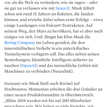
vor, als die Welt zu verändern, wie sie sagen – oder
sie gar zu verlassen wie mit
SpaceX
. Musk tüftelt
schon seit rund 15 Jahren an Raketen, die landen
können, und erzielte dabei schon erste Erfolge – etwa
einige Landungen von Falcon9-Testraketen. Auf
seinem Weg, den Mars zu bevölkern, hat er aber noch
einiges vor sich. Und: Jüngst hat Elon Musk die
Boring Company
ins Leben gerufen, die den
innerstädtischen Verkehr in ein unterirdisches
Tunnelsystem verlagern soll. Das alles neben seinen
Bestrebungen, künstliche Intelligenz sicherer zu
machen (
OpenAI
) und das menschliche Gehirn mit
Maschinen zu verbinden (Neuralink).
Genauso wie Musk läuft auch Kreisel auf
Hochtouren. Momentan arbeiten die drei Gründer an
einer neuen Produktionsstätte in Oberösterreich.
„Mitte 2018 werden wir bis auf 200 Mitarbeiter
gewachsen sein. Wir haben so viele Projekte, wir