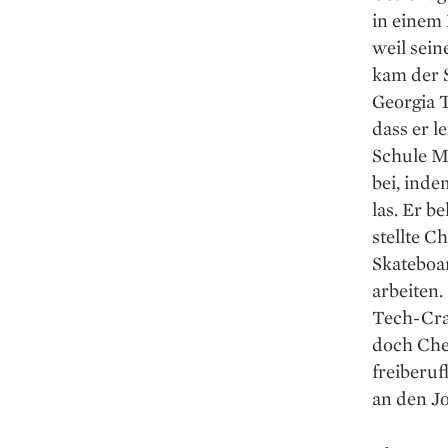
in einem 
weil sein
kam der 
Georgia T
dass er l
Schule Mi
bei, ind
las. Er 
stellte C
Skateboa
arbeiten
Tech-Cra
doch Che
freiberu
an den Jo