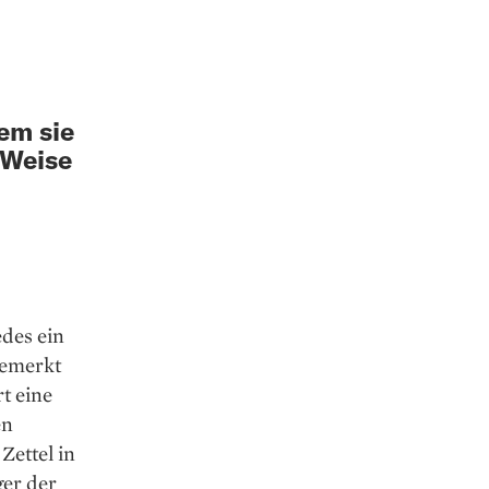
em sie
 Weise
des ein
nbemerkt
rt eine
en
Zettel in
ger der