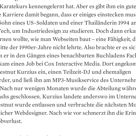
Karate­kurs kennengelernt hat. Aber es gibt ihm ein gute
e Karriere damit begann, dass er einiges einstecken mus
Sohn eines US-Soldaten und einer Thailänderin 1994 an
ech, um Industriedesign zu studieren. Doch dann erkan
ernen wollte, wie man Webseiten baut – eine Fähigkeit, di
tte der 1990er-Jahre nicht ­lehrte. Also brachte er es sic
em er in den Gängen eines benachbarten Buchladens Fa
bekam einen Job bei Cox Interactive Media. Dort angek
hestnut Kurzius ein, einen Teilzeit-DJ und ehemaligen
rder, und ließ ihn am MP3-­Musikservice des Unterne
. Nach nur wenigen Monaten wurde die Abteilung währ
shs geschlossen. Kurzius landete anderswo im Unter
stnut wurde entlassen und verbrachte die nächsten Mo
flicher Webdesigner. Nach wie vor schmerzt ihn die Eri
bverlust.