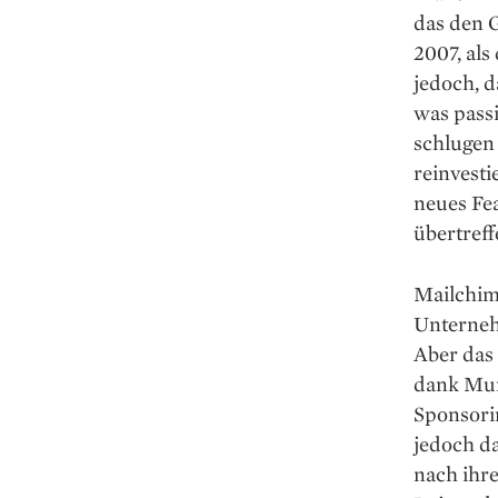
das den 
2007, als
jedoch, d
was pass
schlugen 
reinvesti
neues Fea
übertreff
Mailchimp
Unternehm
Aber das
dank Mun
Sponsorin
jedoch d
nach ihr