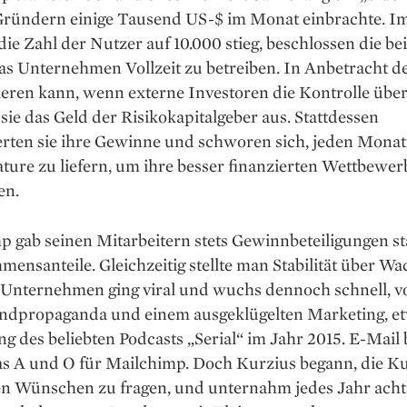
Gründern ­einige Tausend US-$ im Monat einbrachte. I
 die Zahl der Nutzer auf 10.000 stieg, beschlossen die be
as ­Unternehmen Vollzeit zu betreiben. In Anbetracht d
ieren kann, wenn externe Investoren die Kontrolle üb
sie das Geld der Risikokapitalgeber aus. Stattdessen
erten sie ihre Gewinne und schworen sich, jeden Monat
ture zu liefern, um ihre besser finanzierten Wett­bewer
en.
 gab seinen Mitarbeitern stets Gewinnbeteiligungen st
ensanteile. Gleichzeitig stellte man Stabilität über W
 ­Unternehmen ging viral und wuchs dennoch schnell, v
dpropaganda und einem ausgeklügelten Marketing, e
g des beliebten Podcasts „Serial“ im Jahr 2015. E-Mail 
as A und O für Mailchimp. Doch Kurzius begann, die 
en Wünschen zu fragen, und unternahm jedes Jahr acht