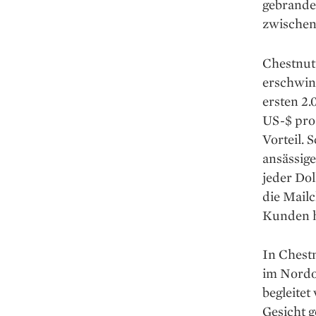
gebrande
zwischen
Chestnut 
erschwing
ersten 2
US-$ pro 
Vorteil. 
ansässige
jeder Dol
die Mail
Kunden ha
In Chest
im Nordo
begleitet
Gesicht g