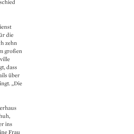
schied
ienst
ür die
ch zehn
em großen
ville
t, dass
ils über
ngt. „Die
gerhaus
chuh,
er ins
eine Frau