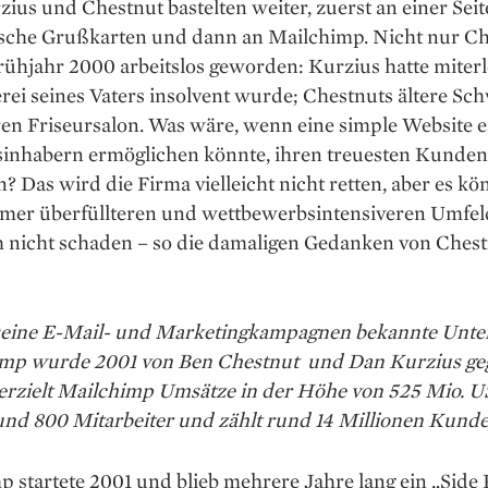
ius und ­Chestnut bastelten weiter, zuerst an einer ­Seit
ische ­Grußkarten und dann an Mailchimp. Nicht nur C
ühjahr 2000 arbeitslos geworden: Kur­zius ­hatte miterl
rei ­seines Vaters insolvent wurde; Chestnuts ältere Sc
hren Friseursalon. Was wäre, wenn eine simple Website e
sinhabern ermöglichen könnte, ihren treuesten Kunden
? Das wird die ­Firma vielleicht nicht retten, aber es kö
mer überfüllteren und wettbewerbsintensiveren Umfel
h nicht schaden – so die ­damaligen Gedanken von Ches
 seine E-Mail- und Marketingkampagnen bekannte Unt
mp wurde 2001 von Ben Chestnut und Dan Kurzius ge
erzielt Mailchimp Umsätze in der Höhe von 525 Mio. US
und 800 Mitarbeiter und zählt rund 14 Millionen Kunde
 startete 2001 und blieb mehrere Jahre lang ein „Side P