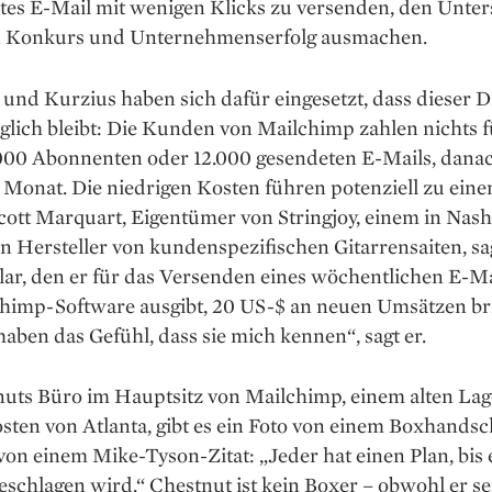
tes E-Mail mit wenigen Klicks zu versenden, den Unter
 Konkurs und Unternehmenserfolg ausmachen.
und Kurzius ­haben sich dafür eingesetzt, dass ­dieser D
lich bleibt: Die Kunden von Mailchimp zahlen nichts f
.000 Abonnenten oder 12.000 gesendeten E-Mails, dana
­Monat. Die niedrigen Kosten führen ­potenziell zu ein
Scott Marquart, Eigentümer von Stringjoy, einem in Nash
n Hersteller von kundenspezifischen Gitarrensaiten, sag
lar, den er für das Versenden eines wöchentlichen E-Ma
chimp-Software ausgibt, 20 US-$ an neuen Umsätzen bri
ben das Gefühl, dass sie mich kennen“, sagt er.
nuts Büro im Hauptsitz von Mailchimp, einem alten ­La
sten von Atlanta, gibt es ein Foto von einem Boxhands
 von einem Mike-Tyson-Zitat: „Jeder hat einen Plan, bis 
eschlagen wird.“ Chestnut ist kein Boxer – obwohl er s