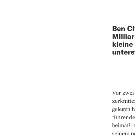
Ben Ch
Millia
kleine
unters
Vor zwei
zerknitte
gelegen h
führende
beimaß: 
seinem p