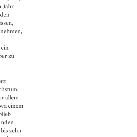
m Jahr
iden
essen,
ernehmen,
 ein
ber zu
att
achstum.
or allem
twa einem
blieb
Kunden
 bis zehn