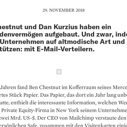
29. NOVEMBER 2018
estnut und Dan Kurzius haben ein
rdenvermögen aufgebaut. Und zwar, ind
 Unternehmen auf altmodische Art und
tützen: mit E-Mail-Verteilern.
Schließen
 Jahren fand Ben ­Chestnut im Kofferraum seines Merce
rtes Stück Papier. Das ­Papier, das dort ein Jahr lang u
atte, enthielt die ­interessante Information, welchen We
 Private Equity-Firma in New York seinem Unternehm
zwei Mrd. US-$. Der CEO von Mailchimp ­verstaute den 
ersönlichen Safe, zusammen mit den Visitenkarten eini