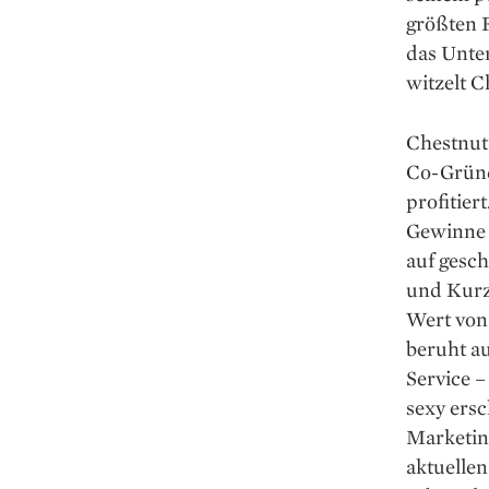
größten F
das Unter
witzelt C
Chestnut
Co-Gründe
profitie
Gewinne 
auf gesch
und Kurzi
Wert von 
beruht a
Service 
sexy ers
Marketing
aktuellen