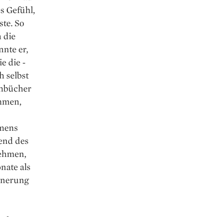
s Gefühl,
ste. So
 die
nte er,
e die ­
h selbst
chbücher
ommen,
hmens
end des
nehmen,
nate als
nnerung