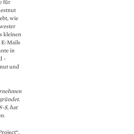
e für
hestnut
ebt, wie
hwester
s kleinen
 E-Mails
nnte in
d ­
tnut und
ernehmen
gründet.
-$, hat
n.
roject“,