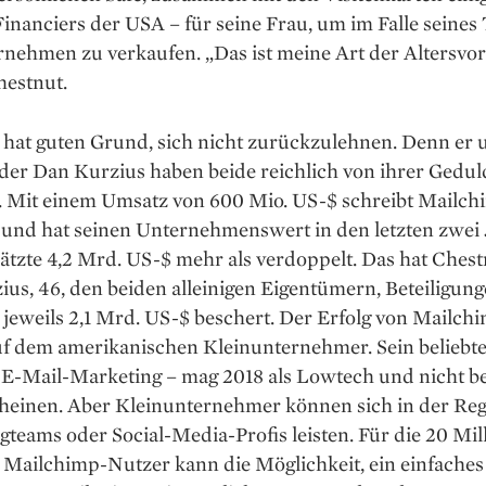
inanciers der USA – für seine Frau, um im Falle seines
nehmen zu verkaufen. „Das ist meine Art der Altersvor
hestnut.
 hat guten Grund, sich nicht zurückzulehnen. Denn er 
r Dan Kur­zius ­haben beide reichlich von ihrer Gedul
rt. Mit einem Umsatz von 600 Mio. US-$ schreibt Mailc
und hat seinen Unternehmenswert in den letzten zwei
ätzte 4,2 Mrd. US-$ mehr als verdoppelt. Das hat Chest
us, 46, den ­beiden alleinigen Eigentümern, ­Beteiligun
jeweils 2,1 Mrd. US-$ beschert. Der Erfolg von Mailch
uf dem amerikanischen Kleinunternehmer. Sein beliebte
– E-Mail-Marketing – mag 2018 als Lowtech und nicht b
cheinen. Aber Kleinunternehmer können sich in der Reg
teams oder Social-Media-Profis leisten. Für die 20 Mil
 Mailchimp-Nutzer kann die Möglichkeit, ein einfaches