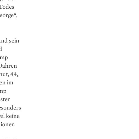
 Todes
sorge“,
und sein
d
himp
 Jahren
nut, 44,
gen im
imp
ster
esonders
el keine
lionen