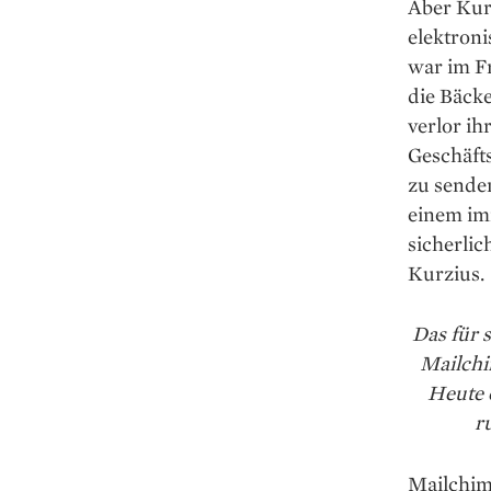
Aber Kurz
elektron
war im Fr
die Bäcke
verlor ­i
Geschäft
zu senden
einem im
sicherlic
Kurzius.
Das für
Mailchi
Heute 
r
Mailchimp