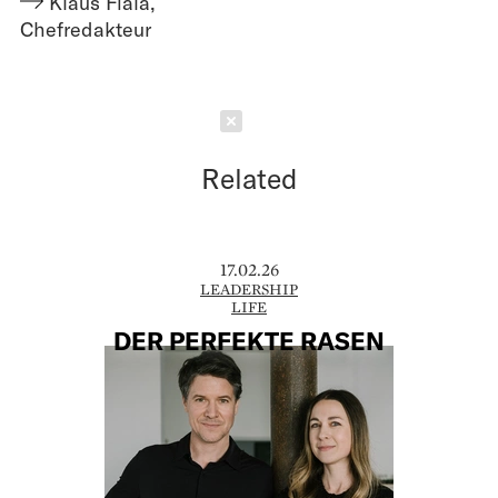
Klaus Fiala
,
Chefredakteur
Schließen
Related
17.02.26
LEADERSHIP
LIFE
DER PERFEKTE RASEN