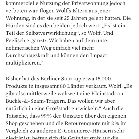
kommerzielle Nutzung der Privatwohnung jedoch
verboten war, flogen Wolffs Eltern aus jener
Wohnung, in der sie seit 25 Jahren gelebt hatten. Die
Hürden sind es den beiden jedoch wert: „Es ist ein
Teil der Selbstverwirklichung“, so Wolff. Und
Feelisch ergänzt: „Wir haben auf dem unter­
nehmerischen Weg einfach viel mehr
Durchschlagskraft und können den Impact
multiplizieren.“
Bisher hat das Berliner Start-up etwa 15.000
Produkte in insgesamt 80 Länder verkauft. Wolff: „Es
gibt also mittlerweile weltweit eine Kleinstadt an
Buckle-&-Seam-Trägern. Das wollen wir aber
natürlich in eine Großstadt entwickeln.“ Auch die
Tatsache, dass 99 % der ­Umsätze über den eigenen
Shop geschehen und die Retourenquote mit 2 % im
Vergleich zu anderen E-Commerce-­Häusern sehr
niedrig ist, heften sich die Gründer stolz auf die