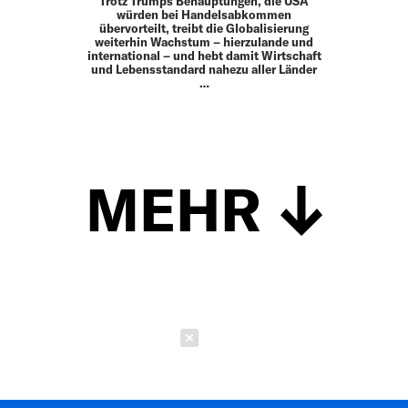
Trotz Trumps Behauptungen, die USA
würden bei Handelsabkommen
übervorteilt, treibt die Globalisierung
weiterhin Wachstum – hierzulande und
international – und hebt damit Wirtschaft
und Lebensstandard nahezu aller Länder
…
MEHR
Schließen