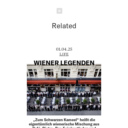
Schließen
Related
01.04.25
LIFE
WIENER LEGENDEN
„Zum Schwarzen Kameel“ heißt die
eigentümlich wienerische Mischung aus