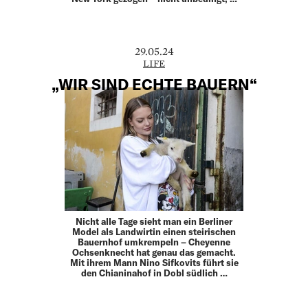
29.05.24
LIFE
„WIR SIND ECHTE BAUERN“
Nicht alle Tage sieht man ein Berliner
Model als Landwirtin einen steirischen
Bauernhof umkrempeln – Cheyenne
Ochsenknecht hat genau das gemacht.
Mit ihrem Mann Nino Sifkovits führt sie
den Chianinahof in Dobl südlich …