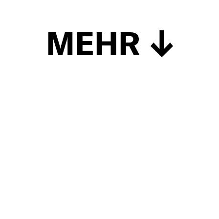
MEHR
Schließen
UP TO DATE
MIT DEM FORBES-NEWSLETTER BEKOMMEN SIE